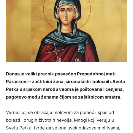
Danas je veliki praznik posvećen Prepodobnoj mati
Paraskevi – zaštitnici žena, siromašnih i bolesnih. Sveta
Petka u srpskom narodu veoma je poštovana i cenjena,
pogotovo među ženama čijom se zaštitnicom smatra.
Vernici joj se obraćaju molitvom za pomoć i spas od
bolesti i drugih životnih nevolja. Mnogi koji veruju u
Svetu Petku, tvrde da se ona uvek odazove molitvama,