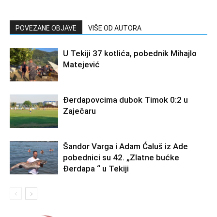
POVEZANE OBJAVE
VIŠE OD AUTORA
U Tekiji 37 kotlića, pobednik Mihajlo
Matejević
Đerdapovcima dubok Timok 0:2 u
Zaječaru
Šandor Varga i Adam Ćaluš iz Ade
pobednici su 42. „Zlatne bućke
Đerdapa “ u Tekiji