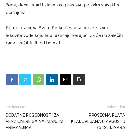
žene, deca i stari i slave kao preslavu po svim slavskim
običajima.
Pored hramova Svete Petke često se nalaze izvori
lekovite vode koju ljudi uzimaju verujući da će im zalečiti
rane i zaštititi ih od bolesti.
Prethodni tekst
Sledeći tekst
DODATNE POGODNOSTI ZA
PROSEČNA PLATA
PENZIONERE SA NAJMANJIM
KLADOVLJANA U AVGUSTU
PRIMANJIMA
75.123 DINARA