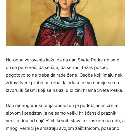
Narodna verovanja kažu da na dan Svete Petke ne sme
da se pere veš, da se šije, da se radi težak posao,
pogotovo to ne treba da rade žene. Osobe koji imaju neki
zdravstveni problem treba da odu u crkvu i umiju se na
izvoru ili česmi koji se nalazi u blizini hrama Svete Petke.
Dan njenog upokojenja obeležen je podebljanim crnim
slovom i predstavlja ne samo veliki hrišćanski praznik,
već i jednu od najčešćih krsnih slava u srpskom narodu, a
mnogi vernici je smatraju svojom zaštitnicom, posebno