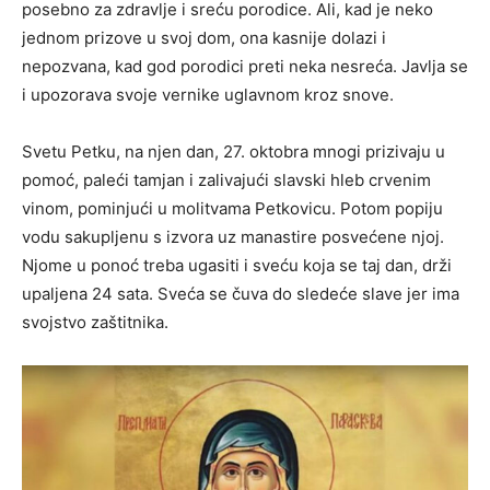
posebno za zdravlje i sreću porodice. Ali, kad je neko
jednom prizove u svoj dom, ona kasnije dolazi i
nepozvana, kad god porodici preti neka nesreća. Javlja se
i upozorava svoje vernike uglavnom kroz snove.
Svetu Petku, na njen dan, 27. oktobra mnogi prizivaju u
pomoć, paleći tamjan i zalivajući slavski hleb crvenim
vinom, pominjući u molitvama Petkovicu. Potom popiju
vodu sakupljenu s izvora uz manastire posvećene njoj.
Njome u ponoć treba ugasiti i sveću koja se taj dan, drži
upaljena 24 sata. Sveća se čuva do sledeće slave jer ima
svojstvo zaštitnika.