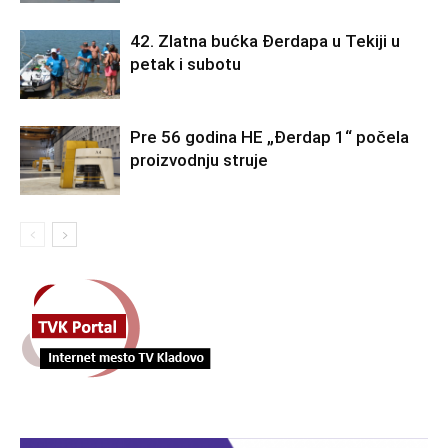
42. Zlatna bućka Đerdapa u Tekiji u
petak i subotu
Pre 56 godina HE „Đerdap 1“ počela
proizvodnju struje