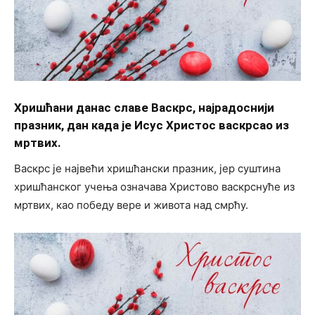
Хришћани данас славе Васкрс, најрадоснији
празник, дан када је Исус Христос васкрсао из
мртвих.
Васкрс је највећи хришћански празник, јер суштина
хришћанског учења означава Христово васкрснуће из
мртвих, као победу вере и живота над смрћу.