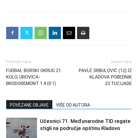
Prethodni tekst
Sledeći tekst
FUDBAL BORSKI OKRUG 21.
PAVLE SRBULOVIĆ (12) IZ
KOLO, UROVICA-
KLADOVA POBEDNIK
BRODOREMONT 1:4 (0:1)
23.TUCIJADE
POVEZANE OBJAVE
VIŠE OD AUTORA
Učesnici 71. Međunarodne TID regate
stigli na područje opštinu Kladovo