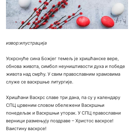
извор:илустрација
Ускрснуће сина Божјег темељ је хришћанске вере,
обнова живота, симбол неуништивости духа и победе
живота над смрћу. У свим православним храмовима
служе се васкршње литургије.
Хришћани Васкрс славе три дана, па су у календару
СПЦ црвеним словом обележени Васкршњи
понедељак и Васкршњи уторак. У СПЦ православни
верници размењују поздраве – Христос васкрсе!
Ваистину васкрсе!