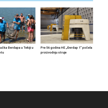
bućka Đerdapa u Tekiji u
Pre 56 godina HE „Đerdap 1“ počela
otu
proizvodnju struje