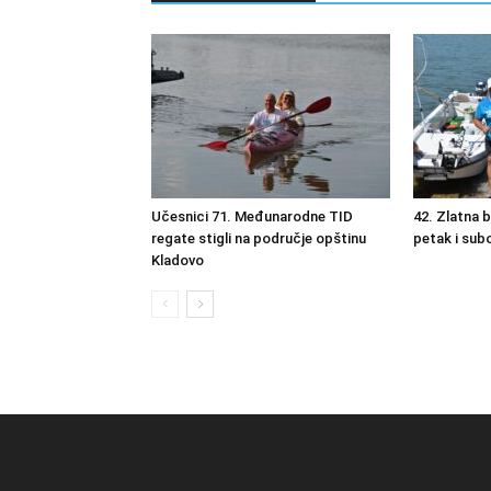
Učesnici 71. Međunarodne TID
42. Zlatna 
regate stigli na područje opštinu
petak i sub
Kladovo