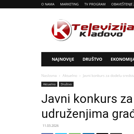
O NAMA
MARKETING
TV PROGRAM
OBAVEŠTENJE 
Tv
Kladovo
NAJNOVIJE
DRUŠTVO
EKONOMIJ
Naslovna
Aktuelno
Javni konkurs za dodelu sreds
Aktuelno
Društvo
Javni konkurs za
udruženjima gra
11.03.2026