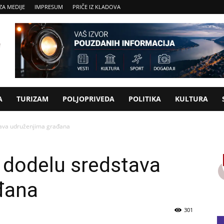
ZA MEDIJE
IMPRESUM
PRIČE IZ KLADOVA
A
TURIZAM
POLJOPRIVEDA
POLITIKA
KULTURA
tava udruženjima građana
 dodelu sredstava
đana
301