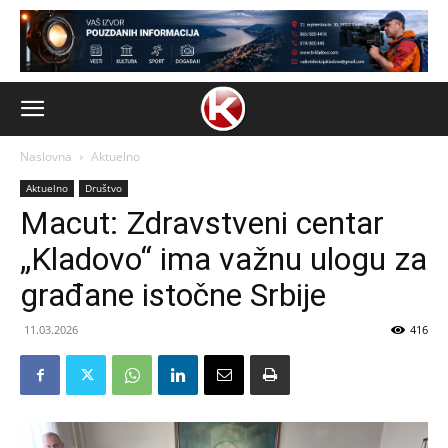
Naslovna
Aktuelno
Aktuelno
Društvo
Macut: Zdravstveni centar
„Kladovo“ ima važnu ulogu za
građane istočne Srbije
11.03.2026
416