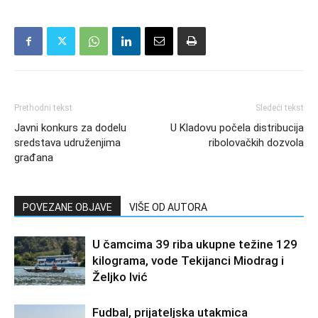
Prethodni tekst
Sledeći tekst
Javni konkurs za dodelu
U Kladovu počela distribucija
sredstava udruženjima
ribolovačkih dozvola
građana
POVEZANE OBJAVE
VIŠE OD AUTORA
U čamcima 39 riba ukupne težine 129
kilograma, vode Tekijanci Miodrag i
Željko Ivić
Fudbal, prijateljska utakmica