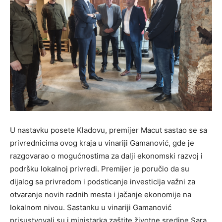
U nastavku posete Kladovu, premijer Macut sastao se sa
privrednicima ovog kraja u vinariji Gamanović, gde je
razgovarao o mogućnostima za dalji ekonomski razvoj i
podršku lokalnoj privredi. Premijer je poručio da su
dijalog sa privredom i podsticanje investicija važni za
otvaranje novih radnih mesta i jačanje ekonomije na
lokalnom nivou. Sastanku u vinariji Gamanović
prisustvovali su i ministarka zaštite životne sredine Sara