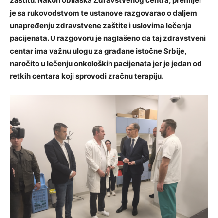
zaštitu. Nakon obilaska Zdravstvenog centra, premijer
je sa rukovodstvom te ustanove razgovarao o daljem
unapređenju zdravstvene zaštite i uslovima lečenja
pacijenata. U razgovoru je naglašeno da taj zdravstveni
centar ima važnu ulogu za građane istočne Srbije,
naročito u lečenju onkoloških pacijenata jer je jedan od
retkih centara koji sprovodi zračnu terapiju.