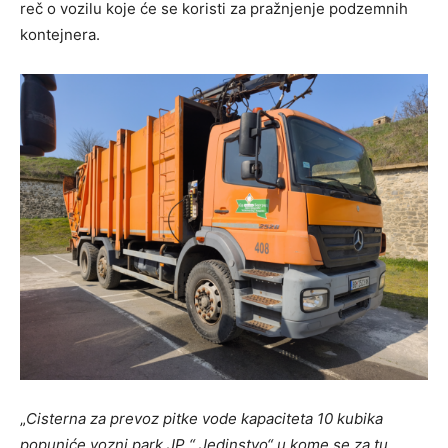
reč o vozilu koje će se koristi za pražnjenje podzemnih
kontejnera.
„
Cisterna za prevoz pitke vode kapaciteta 10 kubika
popuniće vozni park JP “ Jedinstvo“ u kome se za tu