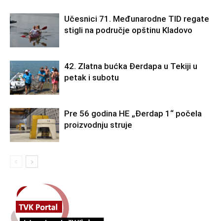
Učesnici 71. Međunarodne TID regate
stigli na područje opštinu Kladovo
42. Zlatna bućka Đerdapa u Tekiji u
petak i subotu
Pre 56 godina HE „Đerdap 1“ počela
proizvodnju struje