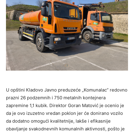
U opštini Kladovo Javno preduzeće „Komunalac“ redovno
prazni 26 podzemnih i 750 metalnih kontejnera
zapremine 1,1 kubik. Direktor Goran Matović je ocenio je
da je ovo izuzetno vredan poklon jer će donirano vozilo
da dodatno omogući kvalitetnije, lakše i efikasnije
obavljanje svakodnevnih komunalnih aktivnosti, pošto je