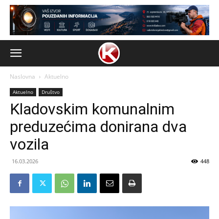
Naslovna
Aktuelno
Aktuelno
Društvo
Kladovskim komunalnim
preduzećima donirana dva
vozila
16.03.2026
448