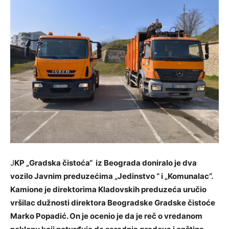
J
KP „Gradska čistoća“ iz Beograda doniralo je dva
vozilo Javnim preduzećima „Jedinstvo “ i „Komunalac“.
Kamione je direktorima Kladovskih preduzeća uručio
vršilac dužnosti direktora Beogradske Gradske čistoće
Marko Popadić. On je ocenio je da je reč o vredanom