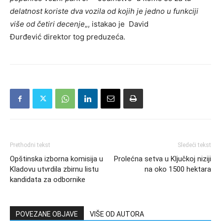
delatnost koriste dva vozila od kojih je jedno u funkciji
više od četiri decenje
„, istakao je David
Đurđević direktor tog preduzeća.
Prethodni tekst
Sledeći tekst
Opštinska izborna komisija u
Prolećna setva u Ključkoj niziji
Kladovu utvrdila zbirnu listu
na oko 1500 hektara
kandidata za odbornike
POVEZANE OBJAVE
VIŠE OD AUTORA