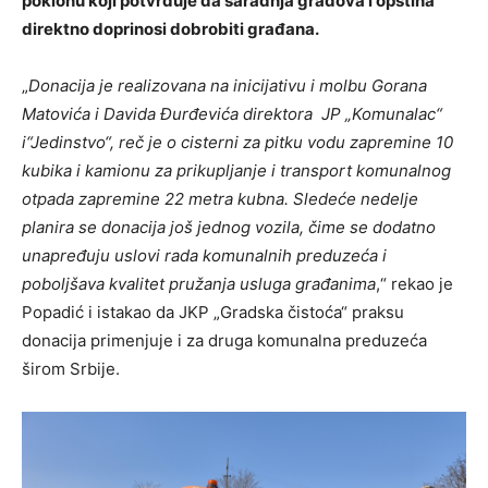
poklonu koji potvrđuje da saradnja gradova i opština
direktno doprinosi dobrobiti građana.
„
Donacija je realizovana na inicijativu i molbu Gorana
Matovića i Davida Đurđevića direktora JP „Komunalac“
i“Jedinstvo“, reč je o cisterni za pitku vodu zapremine 10
kubika i kamionu za prikupljanje i transport komunalnog
otpada zapremine 22 metra kubna. Sledeće nedelje
planira se donacija još jednog vozila, čime se dodatno
unapređuju uslovi rada komunalnih preduzeća i
poboljšava kvalitet pružanja usluga građanima
,“ rekao je
Popadić i istakao da JKP „Gradska čistoća“ praksu
donacija primenjuje i za druga komunalna preduzeća
širom Srbije.