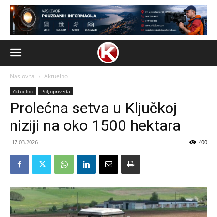
Naslovna
Aktuelno
Aktuelno
Poljopriveda
Prolećna setva u Ključkoj
niziji na oko 1500 hektara
17.03.2026
400