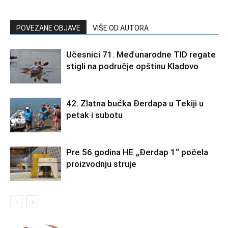
POVEZANE OBJAVE
VIŠE OD AUTORA
Učesnici 71. Međunarodne TID regate
stigli na područje opštinu Kladovo
42. Zlatna bućka Đerdapa u Tekiji u
petak i subotu
Pre 56 godina HE „Đerdap 1“ počela
proizvodnju struje