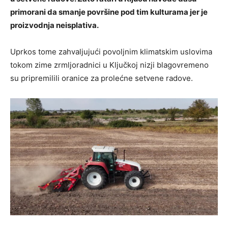
primorani da smanje površine pod tim kulturama jer je
proizvodnja neisplativa.
Uprkos tome zahvaljujući povoljnim klimatskim uslovima
tokom zime zrmljoradnici u Ključkoj nizji blagovremeno
su pripremilili oranice za prolećne setvene radove.