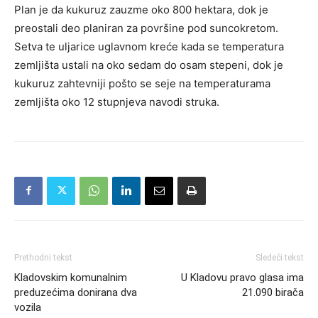
Plan je da kukuruz zauzme oko 800 hektara, dok je
preostali deo planiran za površine pod suncokretom.
Setva te uljarice uglavnom kreće kada se temperatura
zemljišta ustali na oko sedam do osam stepeni, dok je
kukuruz zahtevniji pošto se seje na temperaturama
zemljišta oko 12 stupnjeva navodi struka.
Prethodni tekst
Sledeći tekst
Kladovskim komunalnim
U Kladovu pravo glasa ima
preduzećima donirana dva
21.090 birača
vozila