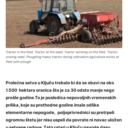
Tractor in the field. Tractor at the seed. Tractor working on the field. Tractor
sowing seed. Ploughing heavy tractor during cultivation agriculture works at
field with plough
Prolećna setva u Ključu trebalo bi da se obavi na oko
1.500 hektara oranica što je za 30 odsto manje nego
prošle godine.To je posledica nepovoljnih vremenskih
prilika, koje su prethodne godine imale odlike
elementarne nepogode, poljoprivrednici su pretrpeli
ogromnu štetu jer nisu uspeli da povrate ni novac uložen
u setvene radove. Zato ratari u Ključu navode dasu