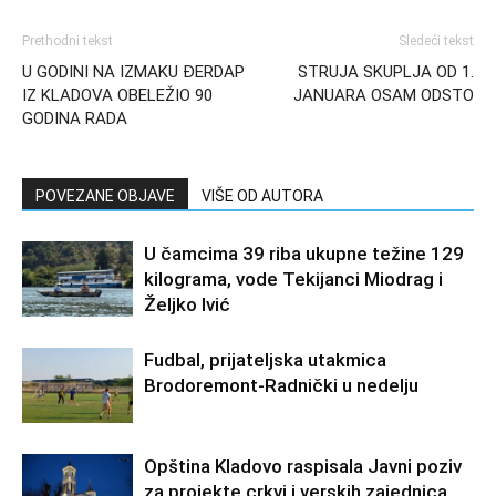
Prethodni tekst
Sledeći tekst
U GODINI NA IZMAKU ĐERDAP
STRUJA SKUPLJA OD 1.
IZ KLADOVA OBELEŽIO 90
JANUARA OSAM ODSTO
GODINA RADA
POVEZANE OBJAVE
VIŠE OD AUTORA
U čamcima 39 riba ukupne težine 129
kilograma, vode Tekijanci Miodrag i
Željko Ivić
Fudbal, prijateljska utakmica
Brodoremont-Radnički u nedelju
Opština Kladovo raspisala Javni poziv
za projekte crkvi i verskih zajednica