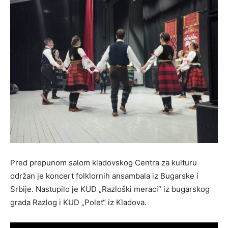
Pred prepunom salom kladovskog Centra za kulturu
održan je koncert folklornih ansambala iz Bugarske i
Srbije. Nastupilo je KUD „Razloški meraci“ iz bugarskog
grada Razlog i KUD „Polet“ iz Kladova.