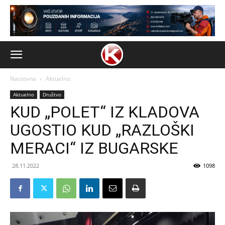
Naslovna
Aktuelno
Aktuelno
Društvo
KUD „POLET“ IZ KLADOVA
UGOSTIO KUD „RAZLOŠKI
MERACI“ IZ BUGARSKE
28.11.2022
1098