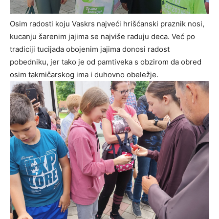
Osim radosti koju Vaskrs najveći hrišćanski praznik nosi,
kucanju šarenim jajima se najviše raduju deca. Već po
tradiciji tucijada obojenim jajima donosi radost
pobedniku, jer tako je od pamtiveka s obzirom da obred
osim takmičarskog ima i duhovno obeležje.