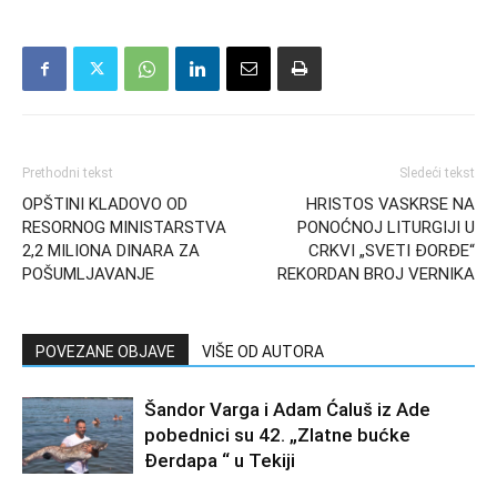
Prethodni tekst
Sledeći tekst
OPŠTINI KLADOVO OD
HRISTOS VASKRSE NA
RESORNOG MINISTARSTVA
PONOĆNOJ LITURGIJI U
2,2 MILIONA DINARA ZA
CRKVI „SVETI ĐORĐE“
POŠUMLJAVANJE
REKORDAN BROJ VERNIKA
POVEZANE OBJAVE
VIŠE OD AUTORA
Šandor Varga i Adam Ćaluš iz Ade
pobednici su 42. „Zlatne bućke
Đerdapa “ u Tekiji