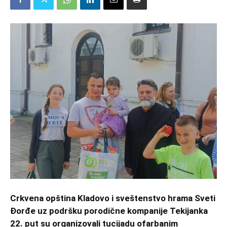
Crkvena opština Kladovo i sveštenstvo hrama Sveti
Đorđe uz podršku porodične kompanije Tekijanka
22. put su organizovali tucijadu ofarbanim