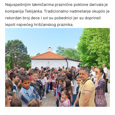
Najuspešnijim takmičarima praznične poklone darivala je
kompanija Tekijanka. Tradicionalno nadmetanje okupilo je
rekordan broj dece i svi su pobednici jer su doprineli
lepoti najvećeg hrišćanskog praznika.