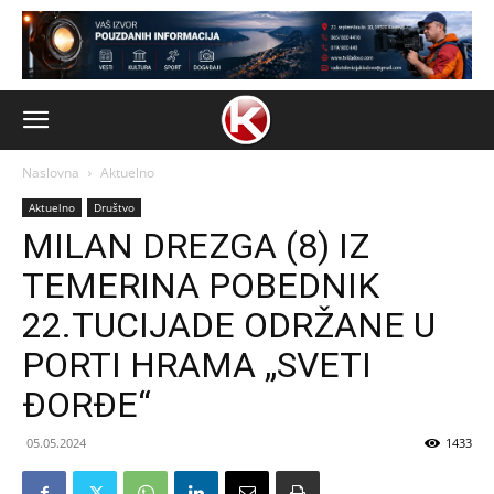
Naslovna
Aktuelno
Aktuelno
Društvo
MILAN DREZGA (8) IZ
TEMERINA POBEDNIK
22.TUCIJADE ODRŽANE U
PORTI HRAMA „SVETI
ĐORĐE“
05.05.2024
1433