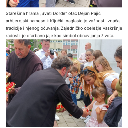
Starešina hrama „Sveti Đorđe“ otac Dejan Pajić
arhijerejski namesnik Ključki, naglasio je važnost i značaj
tradicije i njenog očuvanja. Zajedničko obeležje Vaskršnje
radosti je ofarbano jaje kao simbol obnavljanja života.