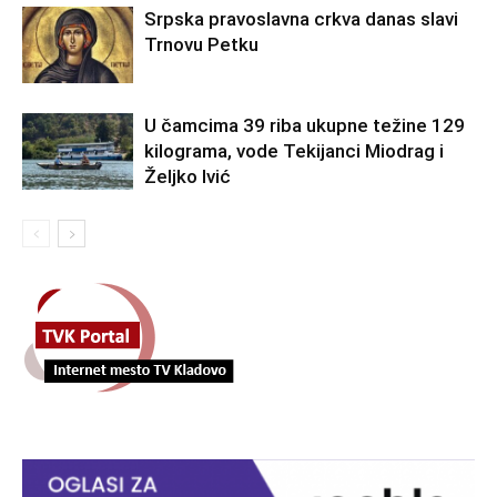
Srpska pravoslavna crkva danas slavi
Trnovu Petku
U čamcima 39 riba ukupne težine 129
kilograma, vode Tekijanci Miodrag i
Željko Ivić