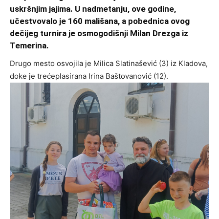
uskršnjim jajima. U nadmetanju, ove godine,
učestvovalo je 160 mališana, a pobednica ovog
dečijeg turnira je osmogodišnji Milan Drezga iz
Temerina.
Drugo mesto osvojila je Milica Slatinašević (3) iz Kladova,
doke je trećeplasirana Irina Baštovanović (12).