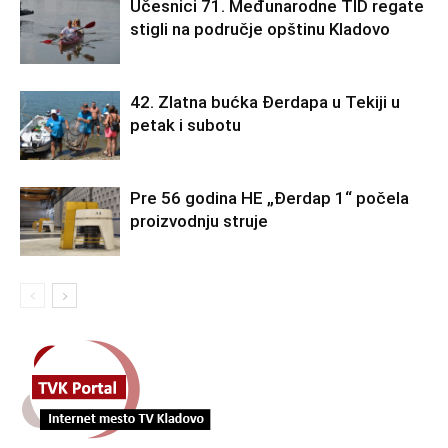
Učesnici 71. Međunarodne TID regate
stigli na područje opštinu Kladovo
42. Zlatna bućka Đerdapa u Tekiji u
petak i subotu
Pre 56 godina HE „Đerdap 1“ počela
proizvodnju struje