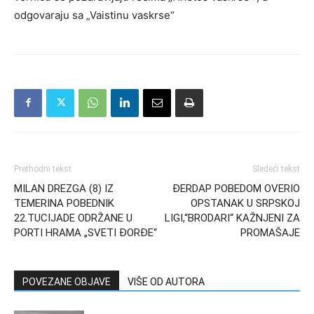
odgovaraju sa „Vaistinu vaskrse“
Prethodni tekst
Sledeći tekst
MILAN DREZGA (8) IZ
ĐERDAP POBEDOM OVERIO
TEMERINA POBEDNIK
OPSTANAK U SRPSKOJ
22.TUCIJADE ODRŽANE U
LIGI,“BRODARI“ KAŽNJENI ZA
PORTI HRAMA „SVETI ĐORĐE“
PROMAŠAJE
POVEZANE OBJAVE
VIŠE OD AUTORA