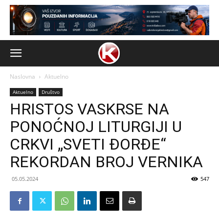
Naslovna
Aktuelno
Aktuelno
Društvo
HRISTOS VASKRSE NA
PONOĆNOJ LITURGIJI U
CRKVI „SVETI ĐORĐE“
REKORDAN BROJ VERNIKA
05.05.2024
547