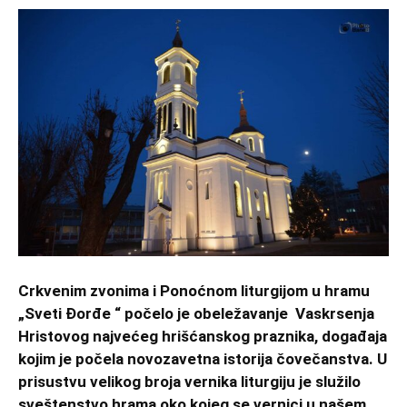
Crkvenim zvonima i Ponoćnom liturgijom u hramu
„Sveti Đorđe “ počelo je obeležavanje Vaskrsenja
Hristovog najvećeg hrišćanskog praznika, događaja
kojim je počela novozavetna istorija čovečanstva. U
prisustvu velikog broja vernika liturgiju je služilo
sveštenstvo hrama oko kojeg se vernici u našem