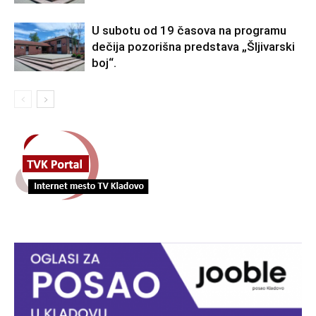
U subotu od 19 časova na programu
dečija pozorišna predstava „Šljivarski
boj“.