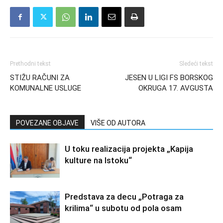
Prethodni tekst
Sledeći tekst
STIŽU RAČUNI ZA
JESEN U LIGI FS BORSKOG
KOMUNALNE USLUGE
OKRUGA 17. AVGUSTA
POVEZANE OBJAVE
VIŠE OD AUTORA
U toku realizacija projekta „Kapija
kulture na Istoku“
Predstava za decu „Potraga za
krilima“ u subotu od pola osam