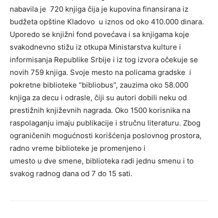
nabavila je 720 knjiga čija je kupovina finansirana iz
budžeta opštine Kladovo u iznos od oko 410.000 dinara.
Uporedo se knjižni fond povećava i sa knjigama koje
svakodnevno stižu iz otkupa Ministarstva kulture i
informisanja Republike Srbije i iz tog izvora očekuje se
novih 759 knjiga. Svoje mesto na policama gradske i
pokretne biblioteke “bibliobus”, zauzima oko 58.000
knjiga za decu i odrasle, čiji su autori dobili neku od
prestižnih književnih nagrada. Oko 1500 korisnika na
raspolaganju imaju publikacije i stručnu literaturu. Zbog
ograničenih mogućnosti korišćenja poslovnog prostora,
radno vreme biblioteke je promenjeno i
umesto u dve smene, biblioteka radi jednu smenu i to
svakog radnog dana od 7 do 15 sati.