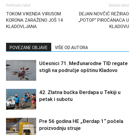
Prethodni tekst
Sledeći tekst
TOKOM VIKENDA VIRUSOM
DEJAN NOVČIĆ REŽIRAO
KORONA ZARAŽENO JOŠ 14
„POTOP“ PIROĆANACA U
KLADOVLJANA
KLADOVU
POVEZANE OBJAVE
VIŠE OD AUTORA
Učesnici 71. Međunarodne TID regate
stigli na područje opštinu Kladovo
42. Zlatna bućka Đerdapa u Tekiji u
petak i subotu
Pre 56 godina HE „Đerdap 1“ počela
proizvodnju struje