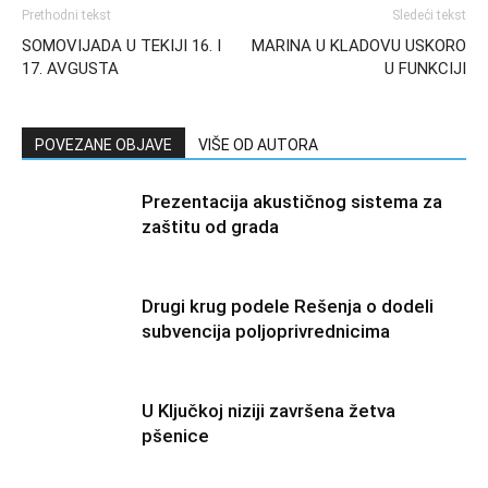
Prethodni tekst
Sledeći tekst
SOMOVIJADA U TEKIJI 16. I
MARINA U KLADOVU USKORO
17. AVGUSTA
U FUNKCIJI
POVEZANE OBJAVE
VIŠE OD AUTORA
Prezentacija akustičnog sistema za
zaštitu od grada
Drugi krug podele Rešenja o dodeli
subvencija poljoprivrednicima
U Ključkoj niziji završena žetva
pšenice