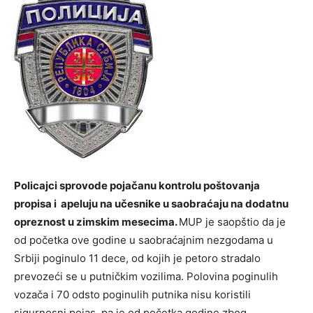
Policajci sprovode pojačanu kontrolu poštovanja
propisa i apeluju na učesnike u saobraćaju na dodatnu
opreznost u zimskim mesecima.
MUP je saopštio da je
od početka ove godine u saobraćajnim nezgodama u
Srbiji poginulo 11 dece, od kojih je petoro stradalo
prevozeći se u putničkim vozilima. Polovina poginulih
vozača i 70 odsto poginulih putnika nisu koristili
sigurnosni pojas, pa je od početka godine zbog