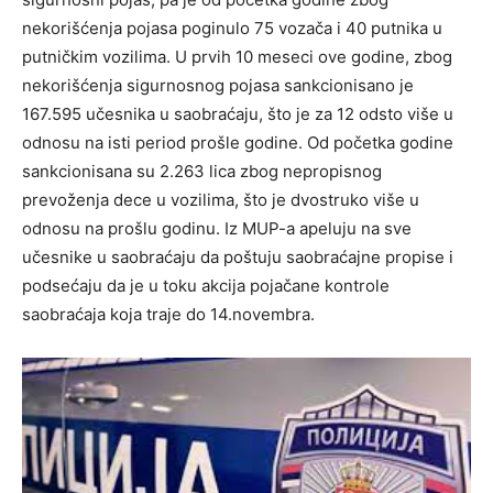
nekorišćenja pojasa poginulo 75 vozača i 40 putnika u
putničkim vozilima. U prvih 10 meseci ove godine, zbog
nekorišćenja sigurnosnog pojasa sankcionisano je
167.595 učesnika u saobraćaju, što je za 12 odsto više u
odnosu na isti period prošle godine. Od početka godine
sankcionisana su 2.263 lica zbog nepropisnog
prevoženja dece u vozilima, što je dvostruko više u
odnosu na prošlu godinu. Iz MUP-a apeluju na sve
učesnike u saobraćaju da poštuju saobraćajne propise i
podsećaju da je u toku akcija pojačane kontrole
saobraćaja koja traje do 14.novembra.