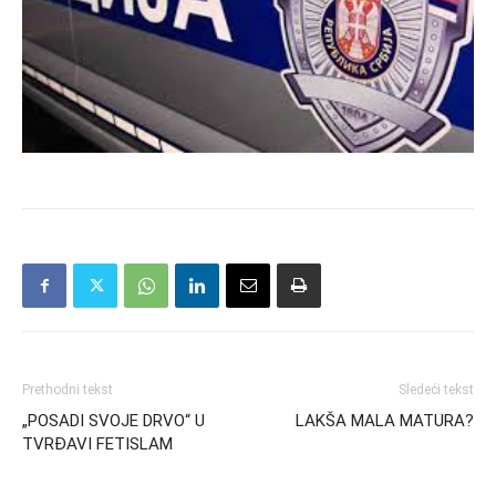
Prethodni tekst
Sledeći tekst
„POSADI SVOJE DRVO“ U
LAKŠA MALA MATURA?
TVRĐAVI FETISLAM