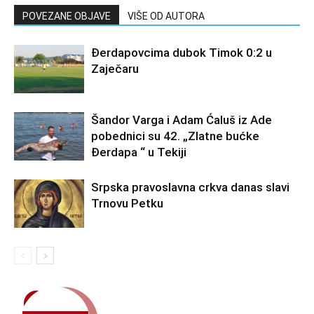
POVEZANE OBJAVE
VIŠE OD AUTORA
Đerdapovcima dubok Timok 0:2 u
Zaječaru
Šandor Varga i Adam Ćaluš iz Ade
pobednici su 42. „Zlatne bućke
Đerdapa “ u Tekiji
Srpska pravoslavna crkva danas slavi
Trnovu Petku