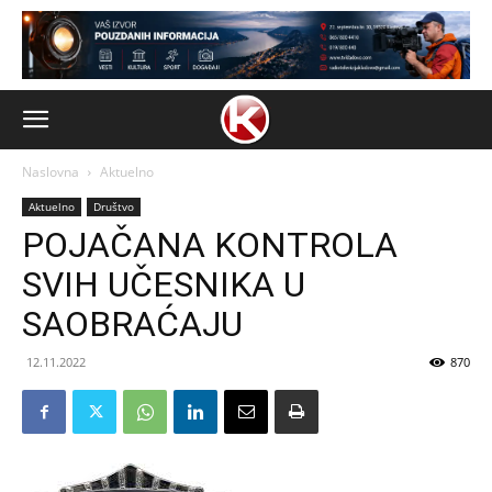
Naslovna
Aktuelno
Aktuelno
Društvo
POJAČANA KONTROLA
SVIH UČESNIKA U
SAOBRAĆAJU
12.11.2022
870