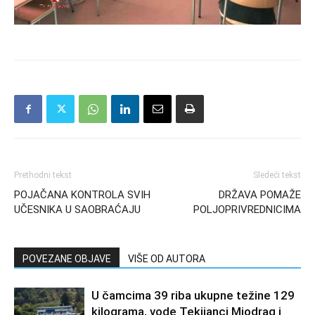
Prethodni tekst
Sledeći tekst
POJAČANA KONTROLA SVIH
DRŽAVA POMAŽE
UČESNIKA U SAOBRAĆAJU
POLJOPRIVREDNICIMA
POVEZANE OBJAVE
VIŠE OD AUTORA
U čamcima 39 riba ukupne težine 129
kilograma, vode Tekijanci Miodrag i