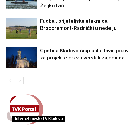
Željko Ivić
Fudbal, prijateljska utakmica
Brodoremont-Radnički u nedelju
Opština Kladovo raspisala Javni poziv
za projekte crkvi i verskih zajednica