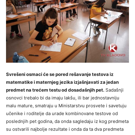
Svrešeni osmaci će se pored rešavanje testova iz
matematike i maternjeg jezika izjašnjavati za jedan
predmet na trećem testu od dosadašnjih pet.
Sadašnji
osnovci trebalo bi da imaju lakšu, ili bar jednostavniju
malu mature, smatraju u Ministarstvu prosvete i savetuju
učenike i roditelje da urade kombinovane testove od
poslednjih pet godina, da onda sagledaju iz kog predmeta
su ostvarili najbolje rezultate i onda da ta dva predmeta