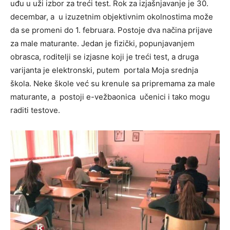
uđu u uži izbor za treći test. Rok za izjašnjavanje je 30.
decembar, a u izuzetnim objektivnim okolnostima može
da se promeni do 1. februara. Postoje dva načina prijave
za male maturante. Jedan je fizički, popunjavanjem
obrasca, roditelji se izjasne koji je treći test, a druga
varijanta je elektronski, putem portala Moja srednja
škola. Neke škole već su krenule sa pripremama za male
maturante, a postoji e-vežbaonica učenici i tako mogu
raditi testove.