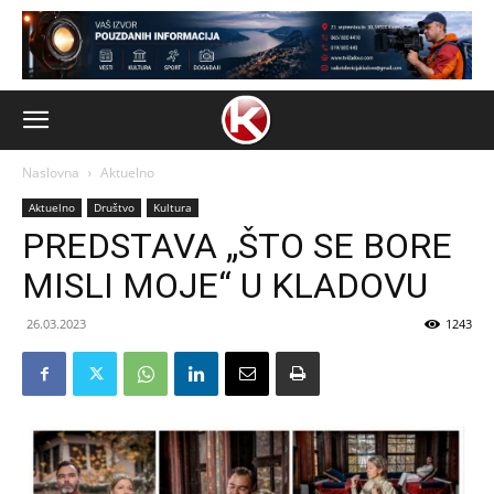
Naslovna
Aktuelno
Aktuelno
Društvo
Kultura
PREDSTAVA „ŠTO SE BORE
MISLI MOJE“ U KLADOVU
26.03.2023
1243