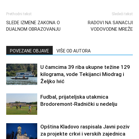
Prethodni tekst
Sledeći tekst
SLEDE IZMENE ZAKONA O
RADOVI NA SANACIJI
DUALNOM OBRAZOVANJU
VODOVODNE MREŽE
POVEZANE OBJAVE
VIŠE OD AUTORA
U čamcima 39 riba ukupne težine 129
kilograma, vode Tekijanci Miodrag i
Željko Ivić
Fudbal, prijateljska utakmica
Brodoremont-Radnički u nedelju
Opština Kladovo raspisala Javni poziv
za projekte crkvi i verskih zajednica