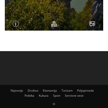
Najnovije
Društvo
Ekonomija
Turizam
Poljopriveda
Politika
Kultura
Sport
Servisne vesti
©