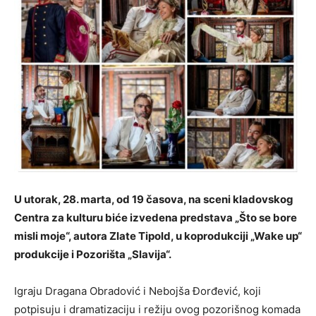
U utorak, 28. marta, od 19 časova, na sceni kladovskog
Centra za kulturu biće izvedena predstava „Što se bore
misli moje“, autora Zlate Tipold, u koprodukciji „Wake up“
produkcije i Pozorišta „Slavija“.
Igraju Dragana Obradović i Nebojša Đorđević, koji
potpisuju i dramatizaciju i režiju ovog pozorišnog komada