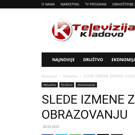
O NAMA
MARKETING
TV PROGRAM
OBAVEŠTENJE 
Tv
Kladovo
NAJNOVIJE
DRUŠTVO
EKONOMIJ
Naslovna
Aktuelno
SLEDE IZMENE ZAKONA O D
Aktuelno
Društvo
obrazovanje
SLEDE IZMENE 
OBRAZOVANJU
26.03.2023