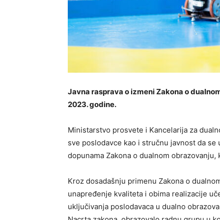
Javna rasprava o izmeni Zakona o dualnom 
2023. godine.
Ministarstvo prosvete i Kancelarija za dualno
sve poslodavce kao i stručnu javnost da se
dopunama Zakona o dualnom obrazovanju, kao
Kroz dosadašnju primenu Zakona o dualnom 
unapređenje kvaliteta i obima realizacije uč
uključivanja poslodavaca u dualno obrazovan
Nacrta zakona, obrazovalo radnu grupu u ko