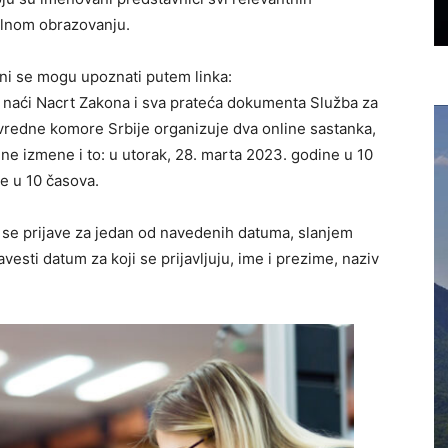
ualnom obrazovanju.
i se mogu upoznati putem linka:
naći Nacrt Zakona i sva prateća dokumenta Služba za
ivredne komore Srbije organizuje dva online sastanka,
ne izmene i to: u utorak, 28. marta 2023. godine u 10
ne u 10 časova.
 se prijave za jedan od navedenih datuma, slanjem
vesti datum za koji se prijavljuju, ime i prezime, naziv