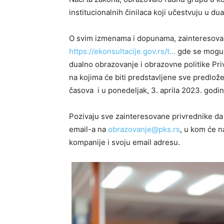
institucionalnih činilaca koji učestvuju u d
O svim izmenama i dopunama, zainteresovan
https://ekonsultacije.gov.rs/t…
gde se mogu 
dualno obrazovanje i obrazovne politike Pr
na kojima će biti predstavljene sve predlože
časova i u ponedeljak, 3. aprila 2023. godi
Pozivaju sve zainteresovane privrednike da
email-a na
obrazovanje@pks.rs
, u kom će na
kompanije i svoju email adresu.