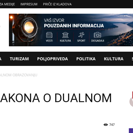
ZA MEDIJE
IMPRESUM
PRIČE IZ KLADOVA
A
TURIZAM
POLJOPRIVEDA
POLITIKA
KULTURA
UALNOM OBRAZOVANJU
ZAKONA O DUALNOM
747