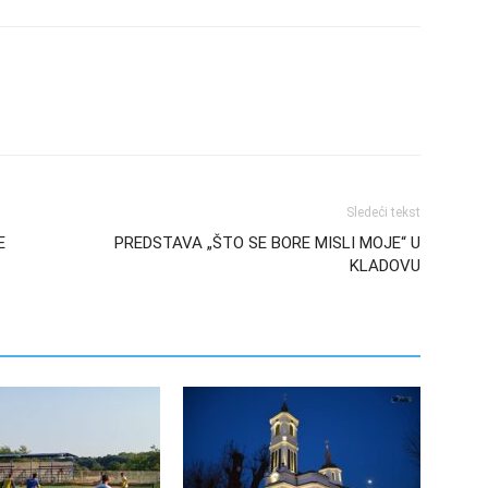
Sledeći tekst
E
PREDSTAVA „ŠTO SE BORE MISLI MOJE“ U
KLADOVU