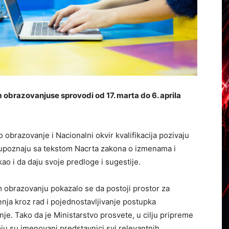
obrazovanjuse sprovodi od 17. marta do 6. aprila
 obrazovanje i Nacionalni okvir kvalifikacija pozivaju
 upoznaju sa tekstom Nacrta zakona o izmenama i
 i da daju svoje predloge i sugestije.
obrazovanju pokazalo se da postoji prostor za
enja kroz rad i pojednostavljivanje postupka
je. Tako da je Ministarstvo prosvete, u cilju pripreme
ju su imenovani predstavnici svi relevantnih