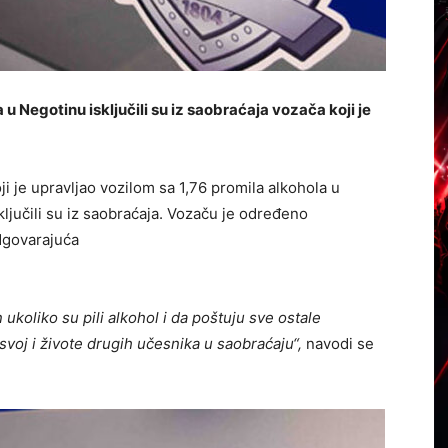
u Negotinu isključili su iz saobraćaja vozača koji je
 je upravljao vozilom sa 1,76 promila alkohola u
ključili su iz saobraćaja. Vozaču je određeno
odgovarajuća
koliko su pili alkohol i da poštuju sve ostale
svoj i živote drugih učesnika u saobraćaju“,
navodi se