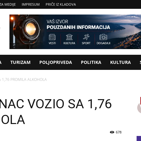
ZA MEDIJE
IMPRESUM
PRIČE IZ KLADOVA
A
TURIZAM
POLJOPRIVEDA
POLITIKA
KULTURA
A 1,76 PROMILA ALKOHOLA
NAC VOZIO SA 1,76
HOLA
678