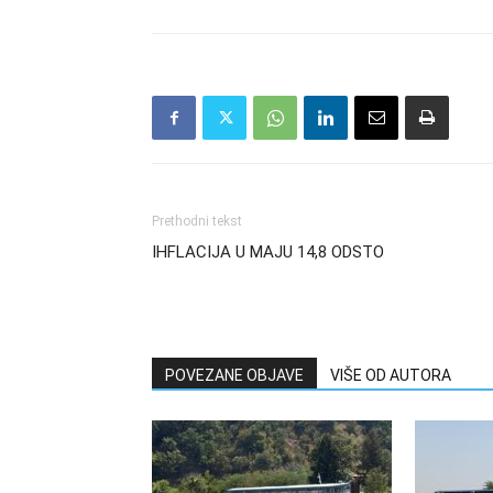
Prethodni tekst
IHFLACIJA U MAJU 14,8 ODSTO
POVEZANE OBJAVE
VIŠE OD AUTORA