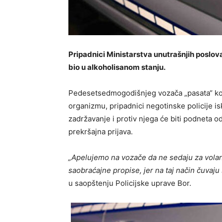
Pripadnici Ministarstva unutrašnjih poslova 
bio u alkoholisanom stanju.
Pedesetsedmogodišnjeg vozača „pasata“ koji
organizmu, pripadnici negotinske policije is
zadržavanje i protiv njega će biti podneta 
prekršajna prijava.
„Apelujemo na vozače da ne sedaju za volan u
saobraćajne propise, jer na taj način čuvaju 
u saopštenju Policijske uprave Bor.