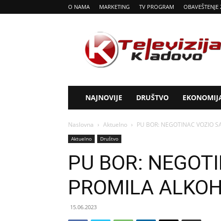
O NAMA
MARKETING
TV PROGRAM
OBAVEŠTENJE 
Tv
Kladovo
NAJNOVIJE
DRUŠTVO
EKONOMIJ
Naslovna
Aktuelno
PU BOR: NEGOTINAC VOZIO S
Aktuelno
Društvo
PU BOR: NEGOTI
PROMILA ALKO
15.06.2023