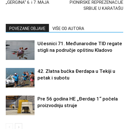
„GERGINA“ 6. i 7. MAJA
PIONIRSKE REPREZENACIJE
SRBIJE U KARATAŠU
POVEZANE OBJAVE
VIŠE OD AUTORA
Učesnici 71. Međunarodne TID regate
stigli na područje opštinu Kladovo
42. Zlatna bućka Đerdapa u Tekiji u
petak i subotu
Pre 56 godina HE „Đerdap 1“ počela
proizvodnju struje