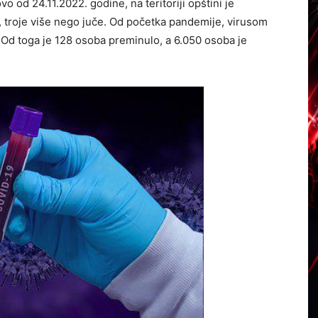
od 24.11.2022. godine, na teritoriji opštini je
 troje više nego juče. Od početka pandemije, virusom
a. Od toga je 128 osoba preminulo, a 6.050 osoba je