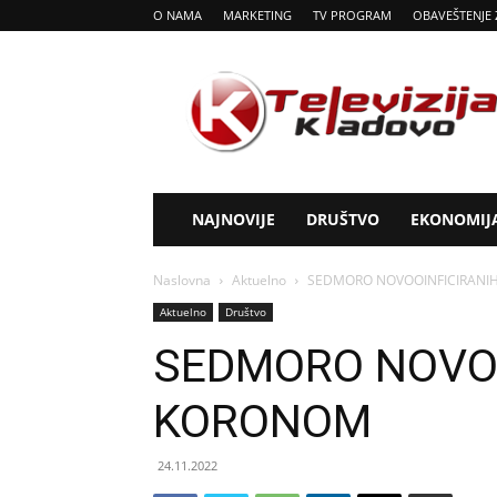
O NAMA
MARKETING
TV PROGRAM
OBAVEŠTENJE 
Tv
Kladovo
NAJNOVIJE
DRUŠTVO
EKONOMIJ
Naslovna
Aktuelno
SEDMORO NOVOOINFICIRANI
Aktuelno
Društvo
SEDMORO NOVOO
KORONOM
24.11.2022