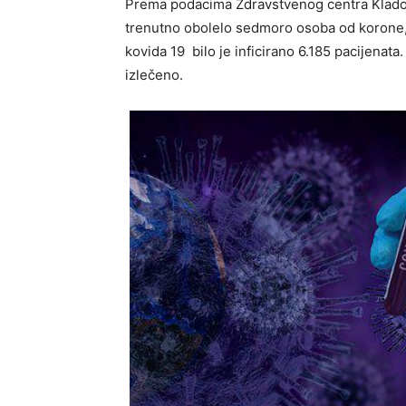
Prema podacima Zdravstvenog centra Kladovo 
trenutno obolelo sedmoro osoba od korone,
kovida 19 bilo je inficirano 6.185 pacijenat
izlečeno.