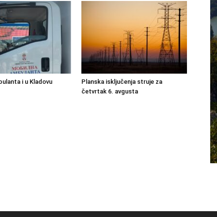
ulanta i u Kladovu
Planska isključenja struje za
četvrtak 6. avgusta