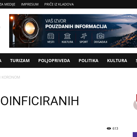
ZA MEDIJE
IMPRESUM
PRIČE IZ KLADOVA
A
TURIZAM
POLJOPRIVEDA
POLITIKA
KULTURA
H KORONOM
INFICIRANIH
613