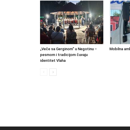
„Veče sa Gerginom“ u Negotinu –
Mobilna amb
pesmom i tradicijom čuvaju
identitet Vlaha