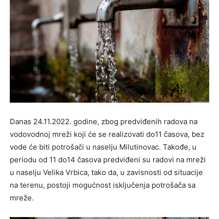
Danas 24.11.2022. godine, zbog predviđenih radova na
vodovodnoj mreži koji će se realizovati do11 časova, bez
vode će biti potrošači u naselju Milutinovac. Takođe, u
periodu od 11 do14 časova predviđeni su radovi na mreži
u naselju Velika Vrbica, tako da, u zavisnosti od situacije
na terenu, postoji mogućnost isključenja potrošača sa
mreže.