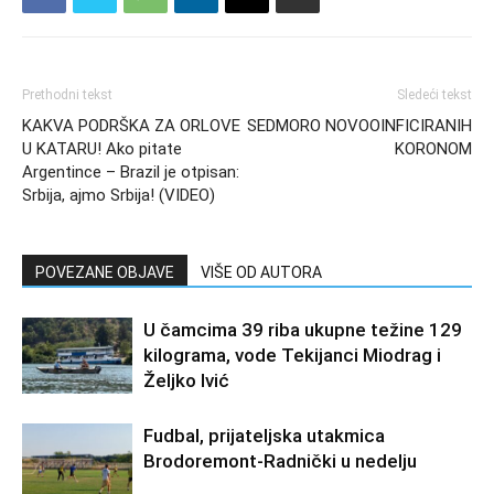
Prethodni tekst
Sledeći tekst
KAKVA PODRŠKA ZA ORLOVE
SEDMORO NOVOOINFICIRANIH
U KATARU! Ako pitate
KORONOM
Argentince – Brazil je otpisan:
Srbija, ajmo Srbija! (VIDEO)
POVEZANE OBJAVE
VIŠE OD AUTORA
U čamcima 39 riba ukupne težine 129
kilograma, vode Tekijanci Miodrag i
Željko Ivić
Fudbal, prijateljska utakmica
Brodoremont-Radnički u nedelju