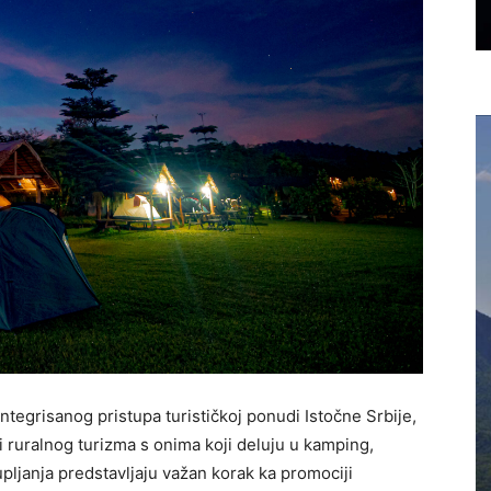
tegrisanog pristupa turističkoj ponudi Istočne Srbije,
i ruralnog turizma s onima koji deluju u kamping,
pljanja predstavljaju važan korak ka promociji