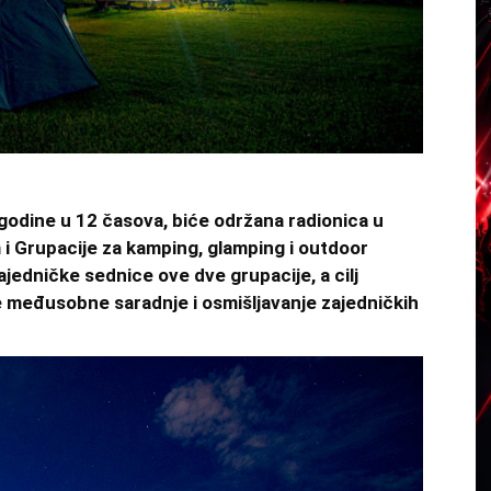
 godine u 12 časova, biće održana radionica u
m i Grupacije za kamping, glamping i outdoor
ajedničke sednice ove dve grupacije, a cilj
je međusobne saradnje i osmišljavanje zajedničkih