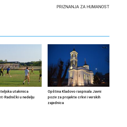
PRIZNANJA ZA HUMANOST
ateljska utakmica
Opština Kladovo raspisala Javni
-Radnički u nedelju
poziv za projekte crkvi i verskih
zajednica