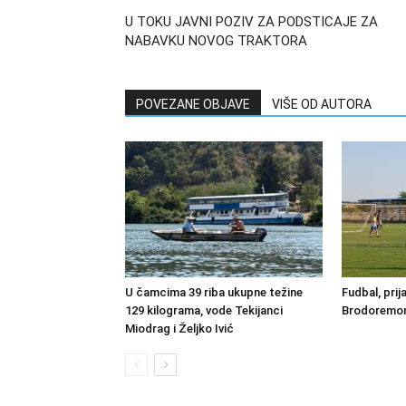
U TOKU JAVNI POZIV ZA PODSTICAJE ZA
NABAVKU NOVOG TRAKTORA
POVEZANE OBJAVE
VIŠE OD AUTORA
U čamcima 39 riba ukupne težine
Fudbal, prij
129 kilograma, vode Tekijanci
Brodoremont
Miodrag i Željko Ivić