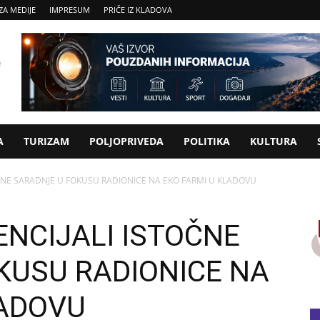
ZA MEDIJE
IMPRESUM
PRIČE IZ KLADOVA
A
TURIZAM
POLJOPRIVEDA
POLITIKA
KULTURA
OČNE SARADNJE U FOKUSU RADIONICE NA EKO FARMI U KLADOVU
ENCIJALI ISTOČNE
KUSU RADIONICE NA
LADOVU