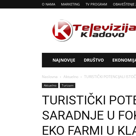
O NAMA
MARKETING
TV PROGRAM
OBAVEŠTENJE 
Tv
Kladovo
NAJNOVIJE
DRUŠTVO
EKONOMIJ
Naslovna
Aktuelno
TURISTIČKI POTENCIJALI IST
Aktuelno
Turizam
TURISTIČKI POT
SARADNJE U FO
EKO FARMI U K