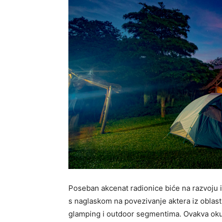
Poseban akcenat radionice biće na razvoju in
s naglaskom na povezivanje aktera iz oblast
glamping i outdoor segmentima. O
vakva oku