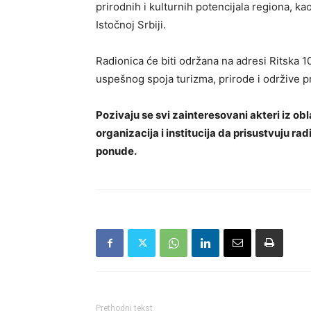
prirodnih i kulturnih potencijala regiona, k
Istočnoj Srbiji.
Radionica će biti održana na adresi Ritska 1
uspešnog spoja turizma, prirode i održive p
Pozivaju se svi zainteresovani akteri iz obl
organizacija i institucija da prisustvuju rad
ponude.
Prethodni tekst