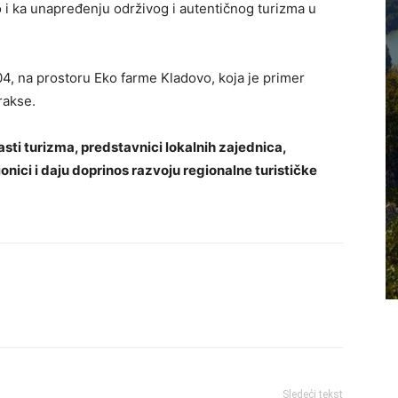
ao i ka unapređenju održivog i autentičnog turizma u
04, na prostoru Eko farme Kladovo, koja je primer
rakse.
asti turizma, predstavnici lokalnih zajednica,
ionici i daju doprinos razvoju regionalne turističke
Sledeći tekst