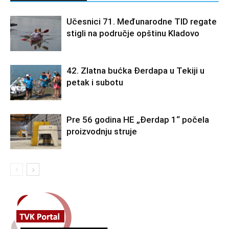
Učesnici 71. Međunarodne TID regate
stigli na područje opštinu Kladovo
42. Zlatna bućka Đerdapa u Tekiji u
petak i subotu
Pre 56 godina HE „Đerdap 1“ počela
proizvodnju struje