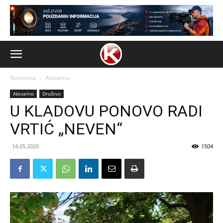
Naslovna
Aktuelno
Aktuelno
Društvo
U KLADOVU PONOVO RADI
VRTIĆ „NEVEN“
14.05.2020
1504