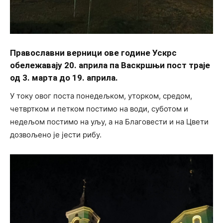
Православни верници ове године Ускрс
обележавају 20. априла па Васкршњи пост траје
од 3. марта до 19. априла.
У току овог поста понедељком, уторком, средом,
четвртком и петком постимо на води, суботом и
недељом постимо на уљу, а на Благовести и на Цвети
дозвољено је јести рибу.