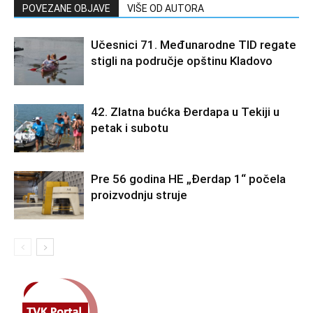
POVEZANE OBJAVE
VIŠE OD AUTORA
Učesnici 71. Međunarodne TID regate
stigli na područje opštinu Kladovo
42. Zlatna bućka Đerdapa u Tekiji u
petak i subotu
Pre 56 godina HE „Đerdap 1“ počela
proizvodnju struje