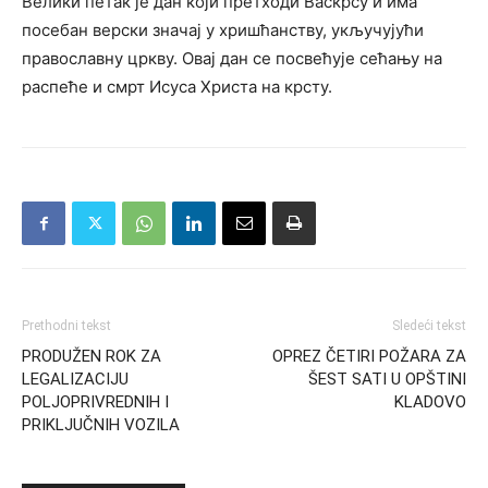
Велики петак је дан који претходи Васкрсу и има
посебан верски значај у хришћанству, укључујући
православну цркву. Овај дан се посвећује сећању на
распеће и смрт Исуса Христа на крсту.
Prethodni tekst
Sledeći tekst
PRODUŽEN ROK ZA
OPREZ ČETIRI POŽARA ZA
LEGALIZACIJU
ŠEST SATI U OPŠTINI
POLJOPRIVREDNIH I
KLADOVO
PRIKLJUČNIH VOZILA