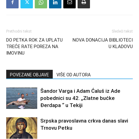
Prethodni tekst
Sledeći tekst
DO PETKA ROK ZA UPLATU
NOVA DONACIJA BIBLIOTECI
TREĆE RATE POREZA NA
U KLADOVU
IMOVINU
POVEZANE OBJAVE
VIŠE OD AUTORA
Šandor Varga i Adam Ćaluš iz Ade
pobednici su 42. „Zlatne bućke
Đerdapa “ u Tekiji
Srpska pravoslavna crkva danas slavi
Trnovu Petku