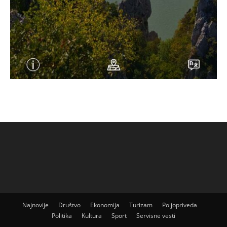
Najnovije
Društvo
Ekonomija
Turizam
Poljopriveda
Politika
Kultura
Sport
Servisne vesti