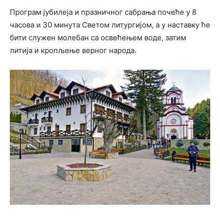
Програм јубилеја и празничног сабрања почеће у 8
часова и 30 минута Светом литургијом, а у наставку ће
бити служен молебан са освећењем воде, затим
литија и кропљење верног народа.