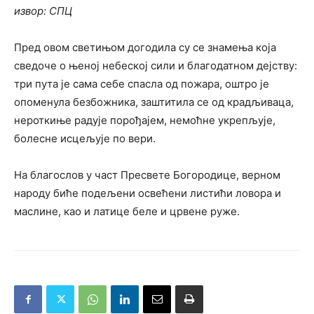
извор: СПЦ
Пред овом светињом догодила су се знамења која
сведоче о њеној небеској сили и благодатном дејству:
три пута је сама себе спасла од пожара, оштро је
опоменула безбожника, заштитила се од крадљиваца,
нероткиње радује порођајем, немоћне укрепљује,
болесне исцељује по вери.
На благослов у част Пресвете Богородице, верном
народу биће подељени освећени листићи ловора и
маслине, као и латице беле и црвене руже.