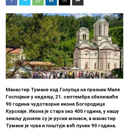
Манастир Тумане код Голупца на празник Мале
Госпојине у недељу, 21. септембра обележиће
90 година чудотворне иконе Богородице
Курскаје. Икона је стара око 400 година, у нашу
земљу донели су је руски монаси, а манастир
Туманe је чува и поштује већ пуних 90 година.