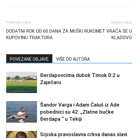
Prethodni tekst
Sledeći tekst
DODATNI ROK OD 60 DANA ZA
MUŠKI RUKOMET VRAĆA SE U
KUPOVINU TRAKTORA
KLADOVO
POVEZANE OBJAVE
VIŠE OD AUTORA
Đerdapovcima dubok Timok 0:2 u
Zaječaru
Šandor Varga i Adam Ćaluš iz Ade
pobednici su 42. „Zlatne bućke
Đerdapa “ u Tekiji
Srpska pravoslavna crkva danas slavi