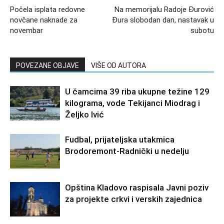
Počela isplata redovne
Na memorijalu Radoje Đurović
novčane naknade za
Đura slobodan dan, nastavak u
novembar
subotu
POVEZANE OBJAVE
VIŠE OD AUTORA
U čamcima 39 riba ukupne težine 129
kilograma, vode Tekijanci Miodrag i
Željko Ivić
Fudbal, prijateljska utakmica
Brodoremont-Radnički u nedelju
Opština Kladovo raspisala Javni poziv
za projekte crkvi i verskih zajednica