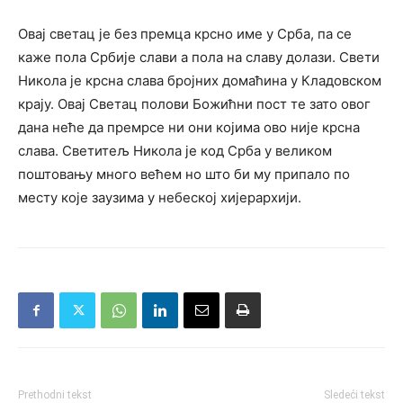
Овај светац је без премца крсно име у Срба, па се
каже пола Србије слави а пола на славу долази. Свети
Никола је крсна слава бројних домаћина у Кладовском
крају. Овај Светац полови Божићни пост те зато овог
дана неће да премрсе ни они којима ово није крсна
слава. Светитељ Никола је код Срба у великом
поштовању много већем но што би му припало по
месту које заузима у небеској хијерархији.
Prethodni tekst
Sledeći tekst