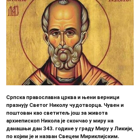
Српска православна црква и њени верници
празнују Светог Николу чудотворца. Чувен и
поштован као светитељ још за живота
архиепископ Никола је скончао у миру на
данашњи дан 343. године у граду Миру у Ликији,
по којим је и назван Свецем Мириклијским.