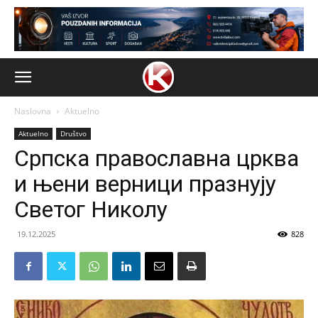
Naslovna
Aktuelno
Aktuelno
Društvo
Српска православна црква
и њени верници празнују
Светог Николу
19.12.2025
828