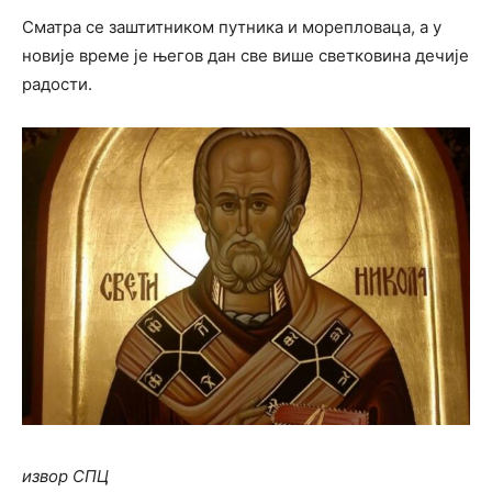
Сматра се заштитником путника и морепловаца, а у
новије време је његов дан све више светковина дечије
радости.
извор СПЦ