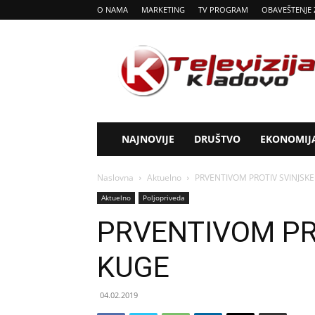
O NAMA
MARKETING
TV PROGRAM
OBAVEŠTENJE 
Tv
Kladovo
NAJNOVIJE
DRUŠTVO
EKONOMIJ
Naslovna
Aktuelno
PRVENTIVOM PROTIV SVINJSK
Aktuelno
Poljopriveda
PRVENTIVOM PR
KUGE
04.02.2019