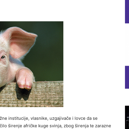
ne institucije, vlasnike, uzgajivače i lovce da se
ilo širenje afričke kuge svinja, zbog širenja te zarazne