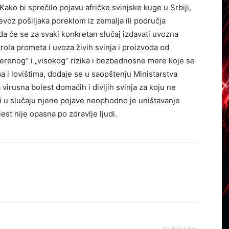
 Kako bi sprečilo pojavu afričke svinjske kuge u Srbiji,
evoz pošiljaka poreklom iz zemalja ili područja
a će se za svaki konkretan slučaj izdavati uvozna
la prometa i uvoza živih svinja i proizvoda od
erenog” i „visokog” rizika i bezbednosne mere koje se
a i lovištima, dodaje se u saopštenju Ministarstva
 virusna bolest domaćih i divljih svinja za koju ne
u, i u slučaju njene pojave neophodno je uništavanje
est nije opasna po zdravlje ljudi.