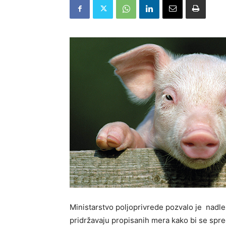
Ministarstvo poljoprivrede pozvalo je nadlež
pridržavaju propisanih mera kako bi se spreč