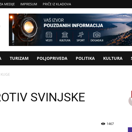
ZA MEDIJE
IMPRESUM
PRIČE IZ KLADOVA
A
TURIZAM
POLJOPRIVEDA
POLITIKA
KULTURA
E KUGE
OTIV SVINJSKE
1467