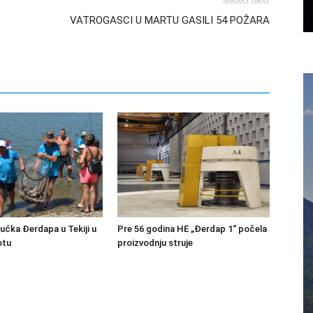
Sledeći tekst
VATROGASCI U MARTU GASILI 54 POŽARA
bućka Đerdapa u Tekiji u
Pre 56 godina HE „Đerdap 1“ počela
otu
proizvodnju struje