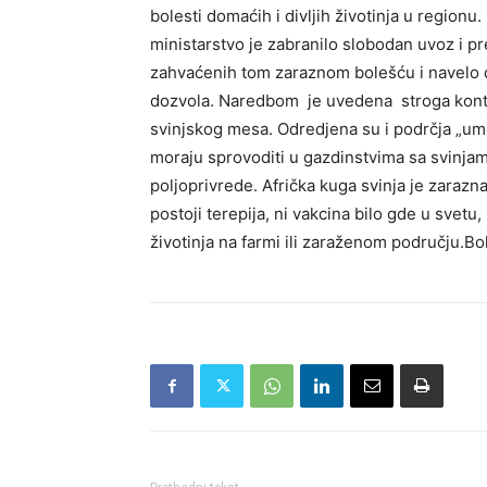
bolesti domaćih i divljih životinja u regionu.
ministarstvo je zabranilo slobodan uvoz i pr
zahvaćenih tom zaraznom bolešću i navelo d
dozvola. Naredbom je uvedena stroga kontro
svinjskog mesa. Odredjena su i podrčja „um
moraju sprovoditi u gazdinstvima sa svinjam
poljoprivrede. Afrička kuga svinja je zarazna
postoji terepija, ni vakcina bilo gde u svet
životinja na farmi ili zaraženom području.Bol