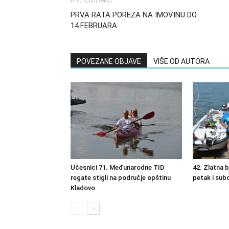
Prethodni tekst
PRVA RATA POREZA NA IMOVINU DO
14.FEBRUARA
POVEZANE OBJAVE
VIŠE OD AUTORA
Učesnici 71. Međunarodne TID
42. Zlatna 
regate stigli na područje opštinu
petak i sub
Kladovo