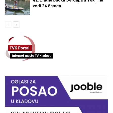
42. Zlatna bućka Đerdapa u Tekiji na
vodi 24 čamca