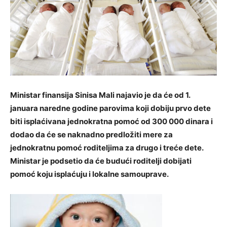
Ministar finansija Sinisa Mali najavio je da će od 1.
januara naredne godine parovima koji dobiju prvo dete
biti isplaćivana jednokratna pomoć od 300 000 dinara i
dodao da će se naknadno predložiti mere za
jednokratnu pomoć roditeljima za drugo i treće dete.
Ministar je podsetio da će budući roditelji dobijati
pomoć koju isplaćuju i lokalne samouprave.