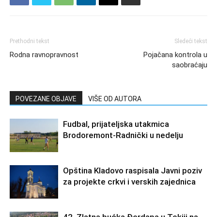
Prethodni tekst
Sledeći tekst
Rodna ravnopravnost
Pojačana kontrola u
saobraćaju
POVEZANE OBJAVE
VIŠE OD AUTORA
Fudbal, prijateljska utakmica
Brodoremont-Radnički u nedelju
Opština Kladovo raspisala Javni poziv
za projekte crkvi i verskih zajednica