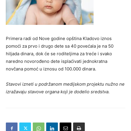
Primera radi od Nove godine opština Kladovo iznos
pomoći za prvo i drugo dete sa 40 povećala je na 50
hiljada dinara, dok će se roditeljima za treće i svako
naredno novorođeno dete isplaćivati jednokratna
novčana pomoć u iznosu od 100.000 dinara.
Stavovi izneti u podržanom medijskom projektu nužno ne
izražavaju stavove organa koji je dodelio sredstva.