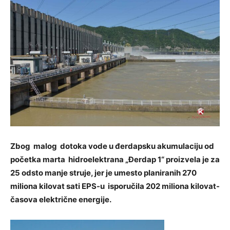
Zbog malog dotoka vode u đerdapsku akumulaciju od
početka marta hidroelektrana „Đerdap 1“ proizvela je za
25 odsto manje struje, jer je umesto planiranih 270
miliona kilovat sati EPS-u isporučila 202 miliona kilovat-
časova električne energije.