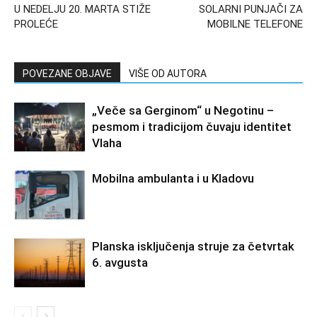
U NEDELJU 20. MARTA STIŽE
SOLARNI PUNJAČI ZA
PROLEĆE
MOBILNE TELEFONE
POVEZANE OBJAVE
VIŠE OD AUTORA
„Veče sa Gerginom“ u Negotinu –
pesmom i tradicijom čuvaju identitet
Vlaha
Mobilna ambulanta i u Kladovu
Planska isključenja struje za četvrtak
6. avgusta