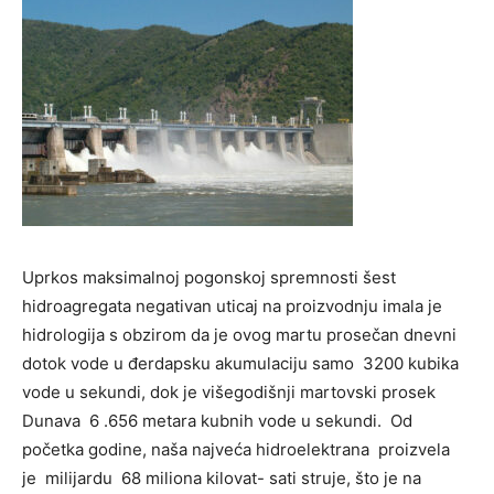
Uprkos maksimalnoj pogonskoj spremnosti šest
hidroagregata negativan uticaj na proizvodnju imala je
hidrologija s obzirom da je ovog martu prosečan dnevni
dotok vode u đerdapsku akumulaciju samo 3200 kubika
vode u sekundi, dok je višegodišnji martovski prosek
Dunava 6 .656 metara kubnih vode u sekundi. Od
početka godine, naša najveća hidroelektrana proizvela
je milijardu 68 miliona kilovat- sati struje, što je na