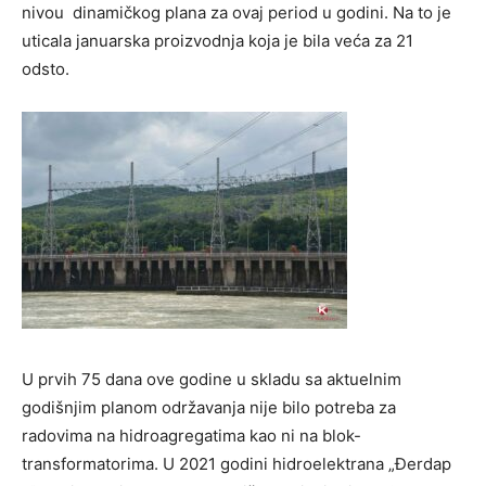
nivou dinamičkog plana za ovaj period u godini. Na to je
uticala januarska proizvodnja koja je bila veća za 21
odsto.
U prvih 75 dana ove godine u skladu sa aktuelnim
godišnjim planom održavanja nije bilo potreba za
radovima na hidroagregatima kao ni na blok-
transformatorima. U 2021 godini hidroelektrana „Đerdap