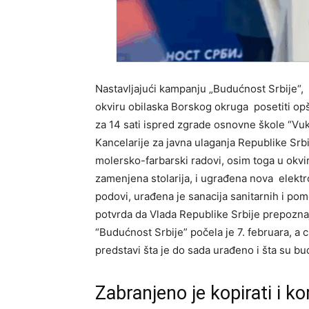
Nastavljajući kampanju „Budućnost Srbije“,
okviru obilaska Borskog okruga posetiti op
za 14 sati ispred zgrade osnovne škole “Vuk
Kancelarije za javna ulaganja Republike Srb
molersko-farbarski radovi, osim toga u okvi
zamenjena stolarija, i ugrađena nova elektr
podovi, urađena je sanacija sanitarnih i pomo
potvrda da Vlada Republike Srbije prepoznaj
“Budućnost Srbije” počela je 7. februara, a
predstavi šta je do sada urađeno i šta su bu
Zabranjeno je kopirati i kor