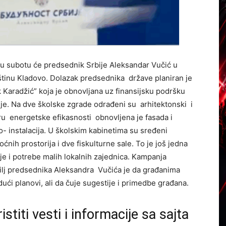
 u subotu će predsednik Srbije Aleksandar Vučić u
štinu Kladovo. Dolazak predsednika države planiran je
 Karadžić” koja je obnovljana uz finansijsku podršku
ije. Na dve školske zgrade odrađeni su arhitektonski i
ru energetske efikasnosti obnovljena je fasada i
o- instalacija. U školskim kabinetima su sređeni
ćnih prostorija i dve fiskulturne sale. To je još jedna
e i potrebe malih lokalnih zajednica. Kampanja
 cilj predsednika Aleksandra Vučića je da građanima
dući planovi, ali da čuje sugestije i primedbe građana.
istiti vesti i informacije sa sajta