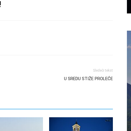
!
Sledeći tekst
U SREDU STIŽE PROLEĆE