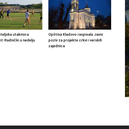
ateljska utakmica
Opština Kladovo raspisala Javni
-Radnički u nedelju
poziv za projekte crkvi i verskih
zajednica