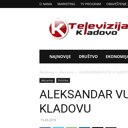
O NAMA
MARKETING
TV PROGRAM
OBAVEŠTENJE 
Tv
Kladovo
NAJNOVIJE
DRUŠTVO
EKONOMIJ
Naslovna
Aktuelno
ALEKSANDAR VUČIĆ U SUBOT
Aktuelno
Politika
ALEKSANDAR VU
KLADOVU
15.03.2019