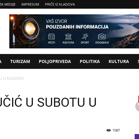
ZA MEDIJE
IMPRESUM
PRIČE IZ KLADOVA
A
TURIZAM
POLJOPRIVEDA
POLITIKA
KULTURA
U U KLADOVU
ČIĆ U SUBOTU U
1587