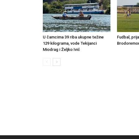
U čamcima 39 riba ukupne težine
Fudbal, prij
129 kilograma, vode Tekijanci
Brodoremont
Miodrag i Željko Ivić