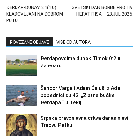
ĐERDAP-DUNAV 2:1(1:0)
SVETSKI DAN BORBE PROTIV
KLADOVLJANI NA DOBROM
HEPATITISA – 28.JUL 2025.
PUTU
POVEZANE OBJAVE
VIŠE OD AUTORA
Đerdapovcima dubok Timok 0:2 u
Zaječaru
Šandor Varga i Adam Ćaluš iz Ade
pobednici su 42. „Zlatne bućke
Đerdapa “ u Tekiji
Srpska pravoslavna crkva danas slavi
Trnovu Petku