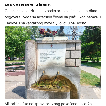
za piće i pripremu hrane.
Od sedam analiziranih uzoraka propisanim standardima
odgovara i voda sa arterskih česmi na plaži i kod baraka u
Kladovu i sa kaptažnog izvora „Lolić“ u MZ Kostol.
Mikrobiološka neispravnost zbog povećanog sadržaja