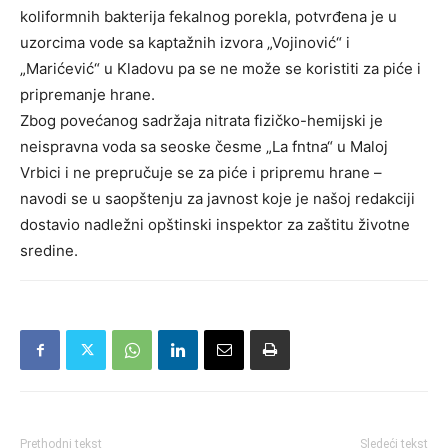
koliformnih bakterija fekalnog porekla, potvrđena je u
uzorcima vode sa kaptažnih izvora „Vojinović“ i
„Marićević“ u Kladovu pa se ne može se koristiti za piće i
pripremanje hrane.
Zbog povećanog sadržaja nitrata fizičko-hemijski je
neispravna voda sa seoske česme „La fntna“ u Maloj
Vrbici i ne prepručuje se za piće i pripremu hrane –
navodi se u saopštenju za javnost koje je našoj redakciji
dostavio nadležni opštinski inspektor za zaštitu životne
sredine.
Prethodni tekst
Sledeći tekst