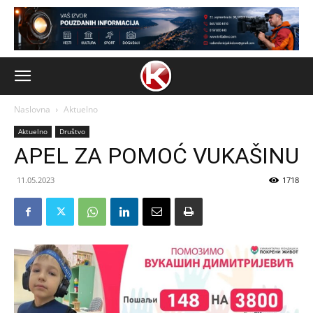
Naslovna
Aktuelno
Aktuelno
Društvo
APEL ZA POMOĆ VUKAŠINU
11.05.2023
1718