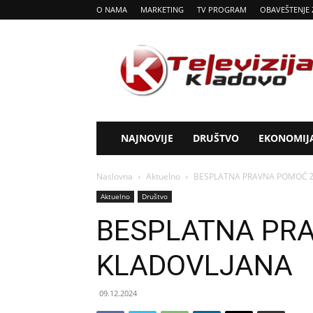
O NAMA
MARKETING
TV PROGRAM
OBAVEŠTENJE 
Tv
Kladovo
NAJNOVIJE
DRUŠTVO
EKONOMIJ
Naslovna
Aktuelno
BESPLATNA PRAVNA POMOĆ Z
Aktuelno
Društvo
BESPLATNA PRA
KLADOVLJANA
09.12.2024