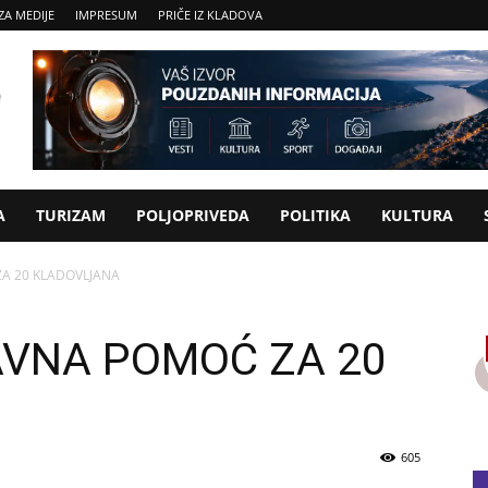
ZA MEDIJE
IMPRESUM
PRIČE IZ KLADOVA
A
TURIZAM
POLJOPRIVEDA
POLITIKA
KULTURA
A 20 KLADOVLJANA
VNA POMOĆ ZA 20
605