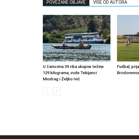
POVEZANE OBJAVE
VIŠE OD AUTORA
U čamcima 39 riba ukupne težine
Fudbal, prij
129 kilograma, vode Tekijanci
Brodoremont
Miodrag i Željko Ivić