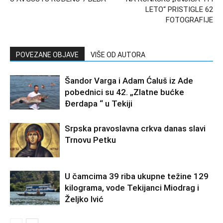
LETO“ PRISTIGLE 62
FOTOGRAFIJE
POVEZANE OBJAVE
VIŠE OD AUTORA
Šandor Varga i Adam Ćaluš iz Ade
pobednici su 42. „Zlatne bućke
Đerdapa “ u Tekiji
Srpska pravoslavna crkva danas slavi
Trnovu Petku
U čamcima 39 riba ukupne težine 129
kilograma, vode Tekijanci Miodrag i
Željko Ivić