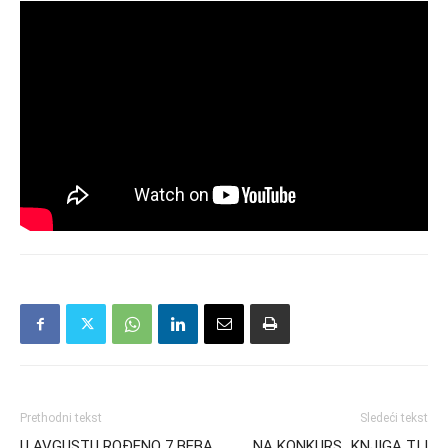
Prethodni tekst
Sledeći tekst
U AVGUSTU ROĐENO 7 BEBA
NA KONKURS „KNJIGA TI I