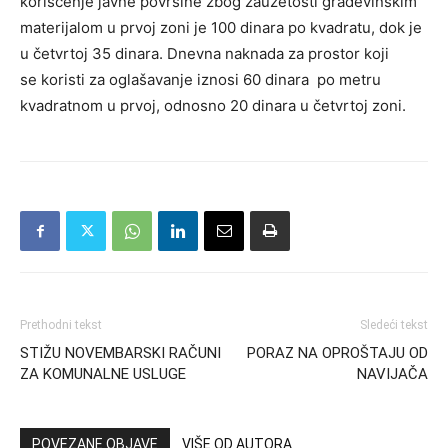
korišćenje javne površine zbog zauzetosti građevinskim
materijalom u prvoj zoni je 100 dinara po kvadratu, dok je
u četvrtoj 35 dinara. Dnevna naknada za prostor koji
se koristi za oglašavanje iznosi 60 dinara po metru
kvadratnom u prvoj, odnosno 20 dinara u četvrtoj zoni.
Prethodni tekst
Sledeći tekst
STIŽU NOVEMBARSKI RAČUNI
PORAZ NA OPROŠTAJU OD
ZA KOMUNALNE USLUGE
NAVIJAČA
POVEZANE OBJAVE
VIŠE OD AUTORA