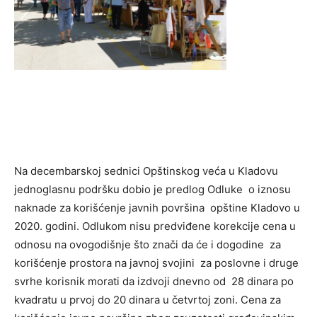
Na decembarskoj sednici Opštinskog veća u Kladovu
jednoglasnu podršku dobio je predlog Odluke o iznosu
naknade za korišćenje javnih površina opštine Kladovo u
2020. godini. Odlukom nisu predviđene korekcije cena u
odnosu na ovogodišnje što znači da će i dogodine za
korišćenje prostora na javnoj svojini za poslovne i druge
svrhe korisnik morati da izdvoji dnevno od 28 dinara po
kvadratu u prvoj do 20 dinara u četvrtoj zoni. Cena za