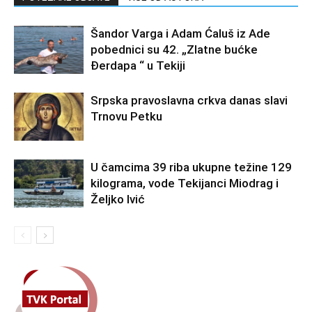
Šandor Varga i Adam Ćaluš iz Ade
pobednici su 42. „Zlatne bućke
Đerdapa “ u Tekiji
Srpska pravoslavna crkva danas slavi
Trnovu Petku
U čamcima 39 riba ukupne težine 129
kilograma, vode Tekijanci Miodrag i
Željko Ivić