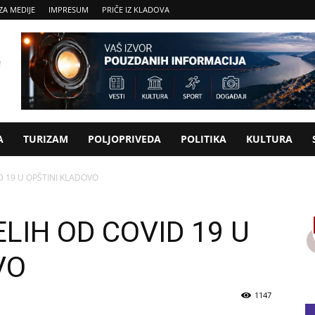
ZA MEDIJE
IMPRESUM
PRIČE IZ KLADOVA
A
TURIZAM
POLJOPRIVEDA
POLITIKA
KULTURA
 19 U OPŠTINI KLADOVO
LIH OD COVID 19 U
VO
1147