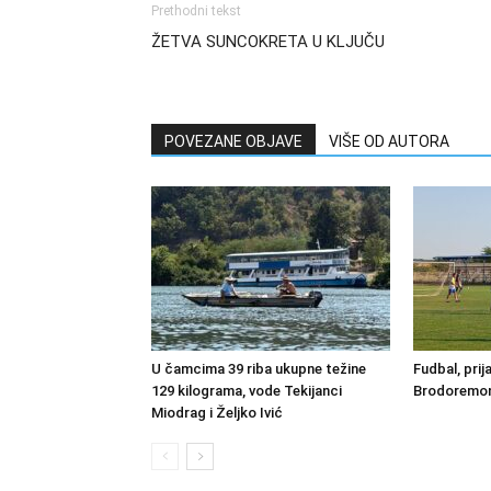
Prethodni tekst
ŽETVA SUNCOKRETA U KLJUČU
POVEZANE OBJAVE
VIŠE OD AUTORA
U čamcima 39 riba ukupne težine
Fudbal, prij
129 kilograma, vode Tekijanci
Brodoremont
Miodrag i Željko Ivić