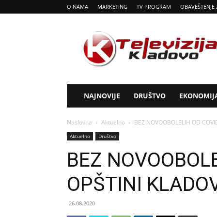
O NAMA
MARKETING
TV PROGRAM
OBAVEŠTENJE 
Tv
Kladovo
NAJNOVIJE
DRUŠTVO
EKONOMIJ
Naslovna
Aktuelno
BEZ NOVOOBOLELIH OD COVID
Aktuelno
Društvo
BEZ NOVOOBOLE
OPŠTINI KLADO
26.08.2020