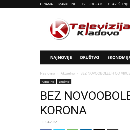
O NAMA
MARKETING
TV PROGRAM
OBAVEŠTENJE 
Tv
Kladovo
NAJNOVIJE
DRUŠTVO
EKONOMIJ
Naslovna
Aktuelno
BEZ NOVOOBOLELIH OD VIRU
Aktuelno
Društvo
BEZ NOVOOBOLE
KORONA
11.04.2022