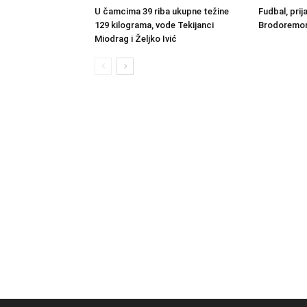
U čamcima 39 riba ukupne težine
Fudbal, prij
129 kilograma, vode Tekijanci
Brodoremont
Miodrag i Željko Ivić