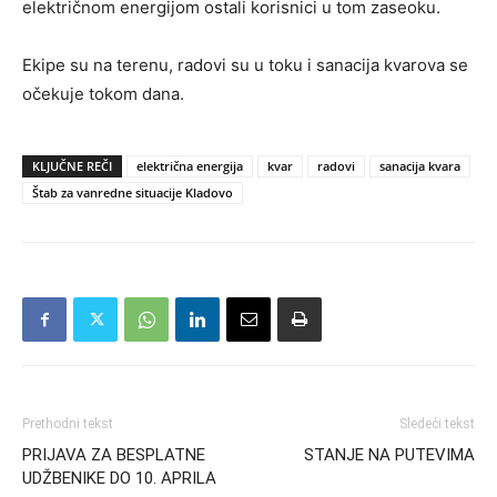
električnom energijom ostali korisnici u tom zaseoku.
Ekipe su na terenu, radovi su u toku i sanacija kvarova se
očekuje tokom dana.
KLJUČNE REČI
električna energija
kvar
radovi
sanacija kvara
Štab za vanredne situacije Kladovo
Prethodni tekst
Sledeći tekst
PRIJAVA ZA BESPLATNE
STANJE NA PUTEVIMA
UDŽBENIKE DO 10. APRILA