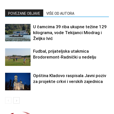
POVEZANE OBJAVE
VIŠE OD AUTORA
U čamcima 39 riba ukupne težine 129
kilograma, vode Tekijanci Miodrag i
Željko Ivić
Fudbal, prijateljska utakmica
Brodoremont-Radnički u nedelju
Opština Kladovo raspisala Javni poziv
za projekte crkvi i verskih zajednica