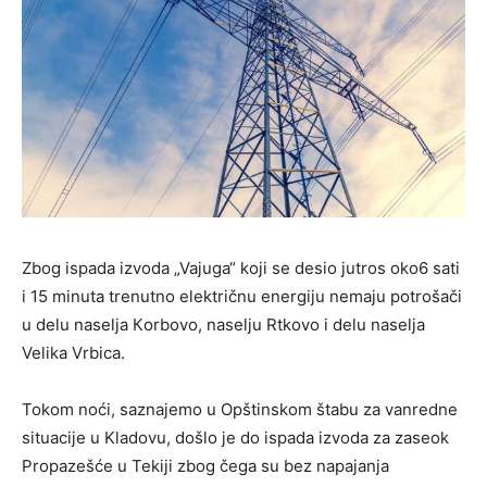
Zbog ispada izvoda „Vajuga“ koji se desio jutros oko6 sati
i 15 minuta trenutno električnu energiju nemaju potrošači
u delu naselja Кorbovo, naselju Rtkovo i delu naselja
Velika Vrbica.
Tokom noći, saznajemo u Opštinskom štabu za vanredne
situacije u Kladovu, došlo je do ispada izvoda za zaseok
Propazešće u Tekiji zbog čega su bez napajanja