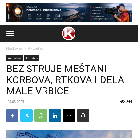
Naslovna
Aktuelno
Aktuelno
Društvo
BEZ STRUJE MEŠTANI
KORBOVA, RTKOVA I DELA
MALE VRBICE
28.03.2023
844