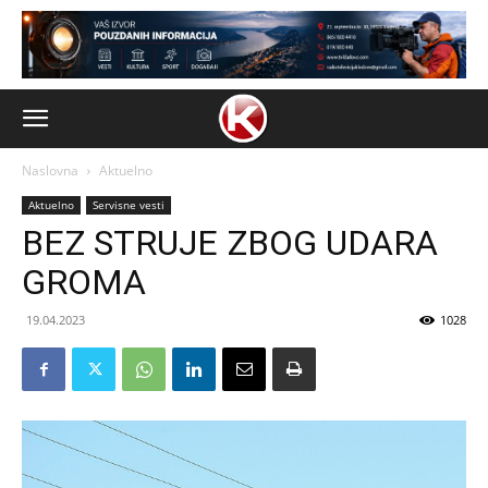
Naslovna
Aktuelno
Aktuelno
Servisne vesti
BEZ STRUJE ZBOG UDARA
GROMA
19.04.2023
1028