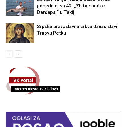
pobednici su 42. „Zlatne bućke
Đerdapa “ u Tekiji
Srpska pravoslavna crkva danas slavi
Trnovu Petku