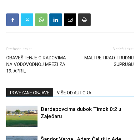
Prethodni tekst
Sledeći tekst
OBAVEŠTENJE O RADOVIMA
MALTRETIRAO TRUDNU
NA VODOVODNOJ MREŽI ZA
SUPRUGU
19. APRIL
POVEZANE OBJAVE
VIŠE OD AUTORA
Đerdapovcima dubok Timok 0:2 u
Zaječaru
Šandor Varga i Adam Ćaluš iz Ade