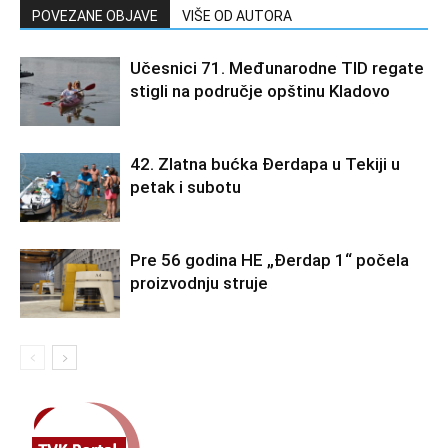
POVEZANE OBJAVE
VIŠE OD AUTORA
Učesnici 71. Međunarodne TID regate
stigli na područje opštinu Kladovo
42. Zlatna bućka Đerdapa u Tekiji u
petak i subotu
Pre 56 godina HE „Đerdap 1“ počela
proizvodnju struje