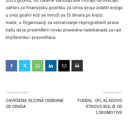
2025.godinu, od lokalne samouprave moraju da uvećaju
zahtev za finansijsku podršku za iznos broja izdatih knjiga
u ovoj godini koji se množi sa 15 dinara po knjizi.
Inače, u Organizaciji za ostvarivanje reprografskih prava
kažu da je predviđeni novac pravedna nadokanada za rad
književnika i prevodilaca.
Prethodni tekst
Sledeći tekst
ZAVRŠENA SEZONA ODBRANE
FUDBAL: OFL KLADOVO
OD GRADA
RTKOVO BOLJE OD
LOKOMOTIVE