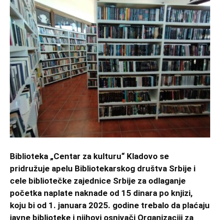
Biblioteka „Centar za kulturu“ Kladovo se
pridružuje apelu Bibliotekarskog društva Srbije i
cele bibliotečke zajednice Srbije za odlaganje
početka naplate naknade od 15 dinara po knjizi,
koju bi od 1. januara 2025. godine trebalo da plaćaju
javne biblioteke i njihovi osnivači Organizaciji za