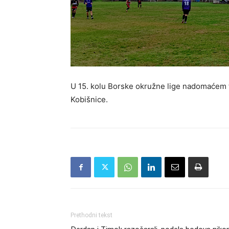
U 15. kolu Borske okružne lige nadomaćem te
Kobišnice.
Prethodni tekst