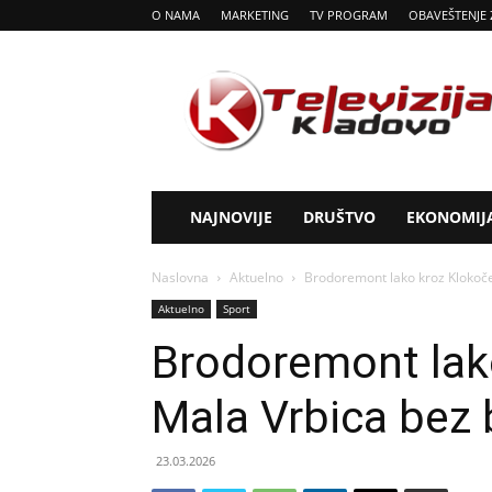
O NAMA
MARKETING
TV PROGRAM
OBAVEŠTENJE 
Tv
Kladovo
NAJNOVIJE
DRUŠTVO
EKONOMIJ
Naslovna
Aktuelno
Brodoremont lako kroz Klokoč
Aktuelno
Sport
Brodoremont lak
Mala Vrbica bez
23.03.2026