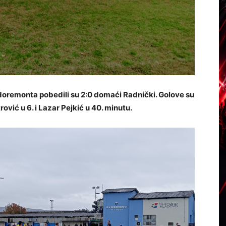
oremonta pobedili su 2:0 domaći Radnički. Golove su
rović u 6. i Lazar Pejkić u 40. minutu.