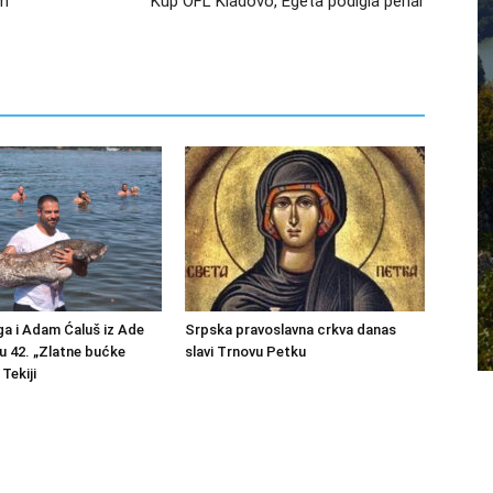
om
Kup OFL Kladovo, Egeta podigla pehar
a i Adam Ćaluš iz Ade
Srpska pravoslavna crkva danas
u 42. „Zlatne bućke
slavi Trnovu Petku
Tekiji