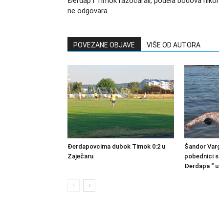
Đerdap i Timok razočarali, podela bodova nik
ne odgovara
POVEZANE OBJAVE
VIŠE OD AUTORA
Đerdapovcima dubok Timok 0:2 u
Šandor Varg
Zaječaru
pobednici s
Đerdapa “ u 