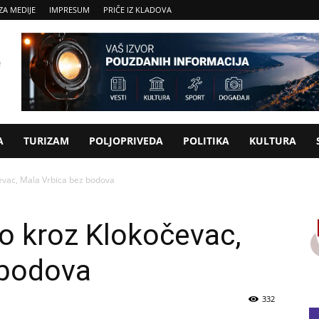
ZA MEDIJE
IMPRESUM
PRIČE IZ KLADOVA
A
TURIZAM
POLJOPRIVEDA
POLITIKA
KULTURA
evac, Mala Vrbica bez bodova
o kroz Klokočevac,
 bodova
332