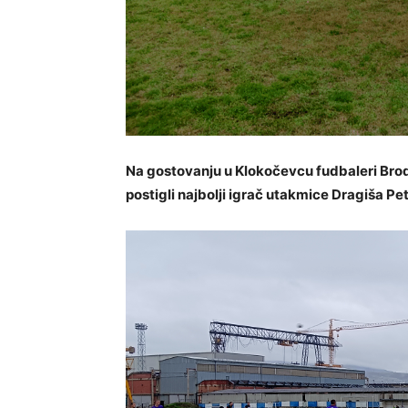
Na gostovanju u Klokočevcu fudbaleri Brod
postigli najbolji igrač utakmice Dragiša Pet