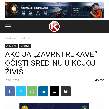
Naslovna
Aktuelno
Aktuelno
Društvo
AKCIJA „ZAVRNI RUKAVE“ I
OČISTI SREDINU U KOJOJ
ŽIVIŠ
22.04.2023
855