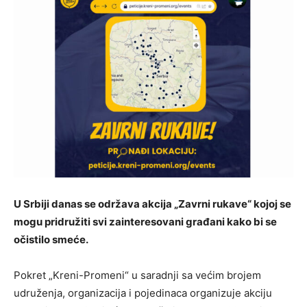
U Srbiji danas se održava akcija „Zavrni rukave“ kojoj se
mogu pridružiti svi zainteresovani građani kako bi se
očistilo smeće.
Pokret „Kreni-Promeni“ u saradnji sa većim brojem
udruženja, organizacija i pojedinaca organizuje akciju