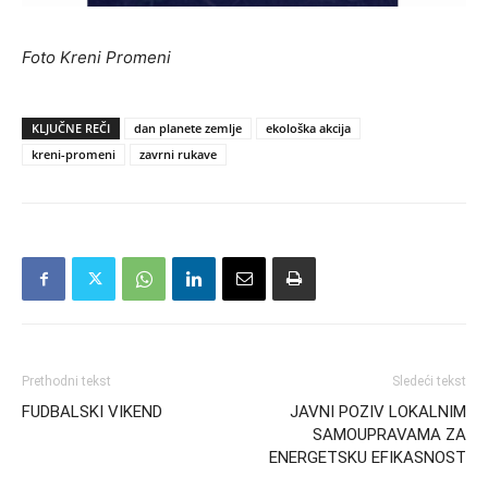
Foto Kreni Promeni
KLJUČNE REČI
dan planete zemlje
ekološka akcija
kreni-promeni
zavrni rukave
Prethodni tekst
Sledeći tekst
FUDBALSKI VIKEND
JAVNI POZIV LOKALNIM
SAMOUPRAVAMA ZA
ENERGETSKU EFIKASNOST