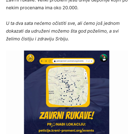
nekim procenama ima oko 20.000.
U ta dva sata nećemo očistiti sve, ali ćemo još jednom
dokazati da udruženi možemo šta god poželimo, a svi
želimo čistiju i zdraviju Srbiju.