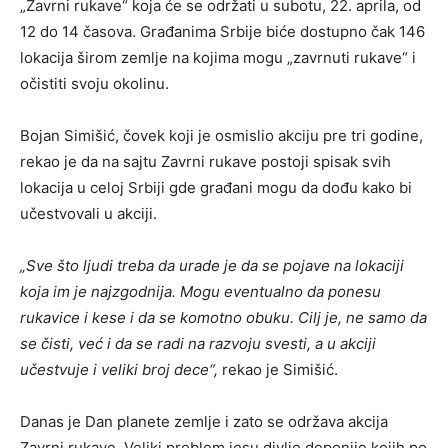
„Zavrni rukave“ koja će se održati u subotu, 22. aprila, od
12 do 14 časova. Građanima Srbije biće dostupno čak 146
lokacija širom zemlje na kojima mogu „zavrnuti rukave“ i
očistiti svoju okolinu.
Bojan Simišić, čovek koji je osmislio akciju pre tri godine,
rekao je da na sajtu Zavrni rukave postoji spisak svih
lokacija u celoj Srbiji gde građani mogu da dođu kako bi
učestvovali u akciji.
„Sve što ljudi treba da urade je da se pojave na lokaciji
koja im je najzgodnija. Mogu eventualno da ponesu
rukavice i kese i da se komotno obuku. Cilj je, ne samo da
se čisti, već i da se radi na razvoju svesti, a u akciji
učestvuje i veliki broj dece“,
rekao je Simišić.
Danas je Dan planete zemlje i zato se održava akcija
Zavrni rukave. Veliki problem jesu divlje deponije kojih po