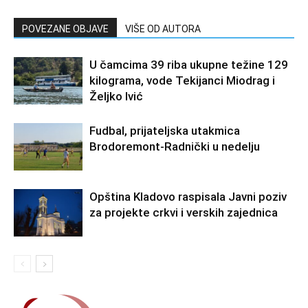
POVEZANE OBJAVE
VIŠE OD AUTORA
U čamcima 39 riba ukupne težine 129
kilograma, vode Tekijanci Miodrag i
Željko Ivić
Fudbal, prijateljska utakmica
Brodoremont-Radnički u nedelju
Opština Kladovo raspisala Javni poziv
za projekte crkvi i verskih zajednica