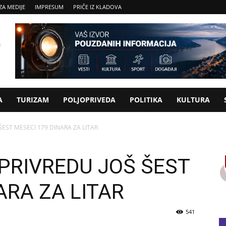
ZA MEDIJE
IMPRESUM
PRIČE IZ KLADOVA
A
TURIZAM
POLJOPRIVEDA
POLITIKA
KULTURA
ŠEST MESECI 179 DINARA ZA LITAR
PRIVREDU JOŠ ŠEST
ARA ZA LITAR
541