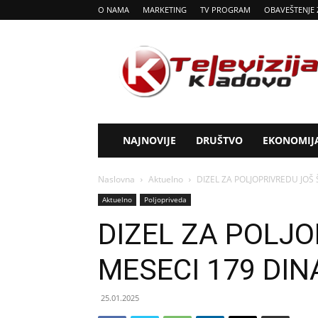
O NAMA
MARKETING
TV PROGRAM
OBAVEŠTENJE 
Tv
Kladovo
NAJNOVIJE
DRUŠTVO
EKONOMIJ
Naslovna
Aktuelno
DIZEL ZA POLJOPRIVREDU JOŠ 
Aktuelno
Poljopriveda
DIZEL ZA POLJO
MESECI 179 DIN
25.01.2025