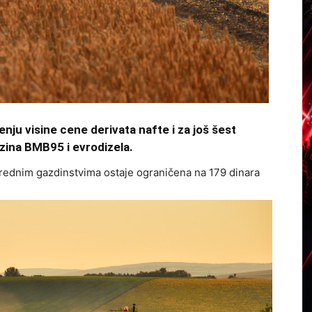
nju visine cene derivata nafte i za još šest
zina BMB95 i evrodizela.
rednim gazdinstvima ostaje ograničena na 179 dinara