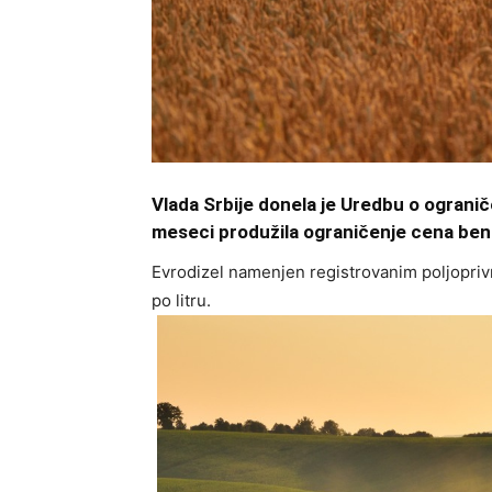
Vlada Srbije donela je Uredbu o ograniče
meseci produžila ograničenje cena ben
Evrodizel namenjen registrovanim poljopriv
po litru.