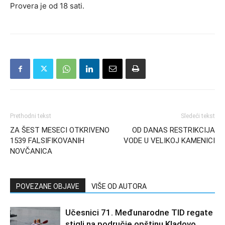
Provera je od 18 sati.
Prethodni tekst
Sledeći tekst
ZA ŠEST MESECI OTKRIVENO
OD DANAS RESTRIKCIJA
1539 FALSIFIKOVANIH
VODE U VELIKOJ KAMENICI
NOVČANICA
POVEZANE OBJAVE
VIŠE OD AUTORA
Učesnici 71. Međunarodne TID regate
stigli na područje opštinu Kladovo