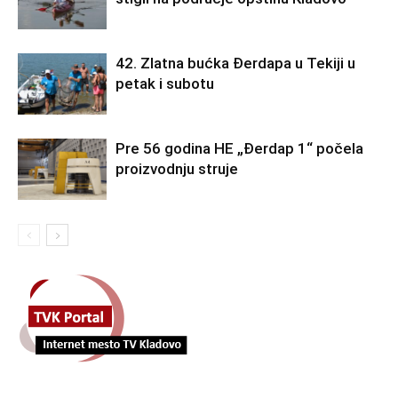
42. Zlatna bućka Đerdapa u Tekiji u
petak i subotu
Pre 56 godina HE „Đerdap 1“ počela
proizvodnju struje