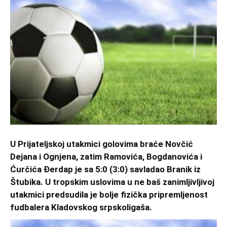
U Prijateljskoj utakmici golovima braće Novčić
Dejana i Ognjena, zatim Ramovića, Bogdanovića i
Ćurčića Đerdap je sa 5:0 (3:0) savladao Branik iz
Štubika. U tropskim uslovima u ne baš zanimljivljivoj
utakmici predsudila je bolje fizička pripremljenost
fudbalera Kladovskog srpskoligaša.