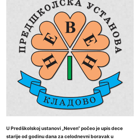
U Predškolskoj ustanovi „Neven“ počeo je upis dece
starije od godinu dana za celodnevni boravak u