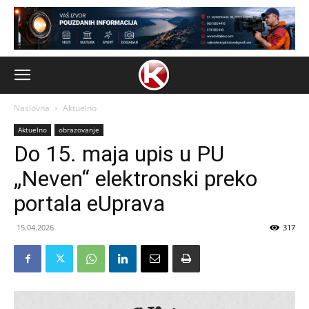
Naslovna
Aktuelno
Aktuelno
obrazovanje
Do 15. maja upis u PU
„Neven“ elektronski preko
portala eUprava
15.04.2026
317