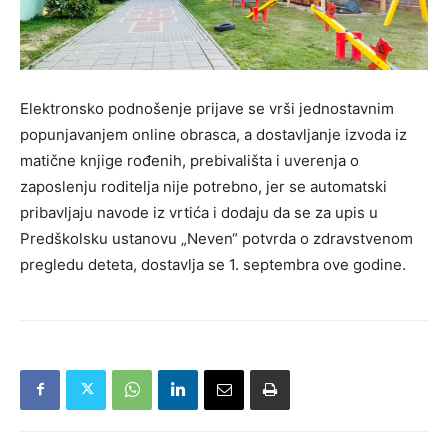
Elektronsko podnošenje prijave se vrši jednostavnim
popunjavanjem online obrasca, a dostavljanje izvoda iz
matične knjige rođenih, prebivališta i uverenja o
zaposlenju roditelja nije potrebno, jer se automatski
pribavljaju navode iz vrtića i dodaju da se za upis u
Predškolsku ustanovu „Neven“ potvrda o zdravstvenom
pregledu deteta, dostavlja se 1. septembra ove godine.