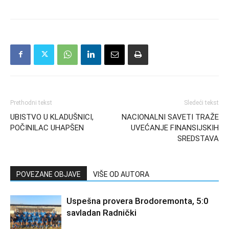
Prethodni tekst
Sledeći tekst
UBISTVO U KLADUŠNICI,
NACIONALNI SAVETI TRAŽE
POČINILAC UHAPŠEN
UVEĆANJE FINANSIJSKIH
SREDSTAVA
POVEZANE OBJAVE
VIŠE OD AUTORA
Uspešna provera Brodoremonta, 5:0
savladan Radnički