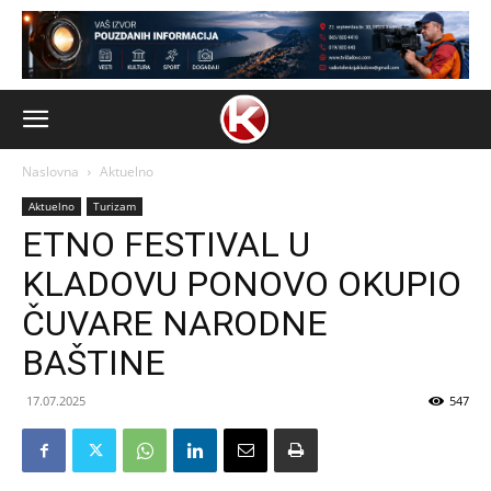
Naslovna
Aktuelno
Aktuelno
Turizam
ETNO FESTIVAL U
KLADOVU PONOVO OKUPIO
ČUVARE NARODNE
BAŠTINE
17.07.2025
547