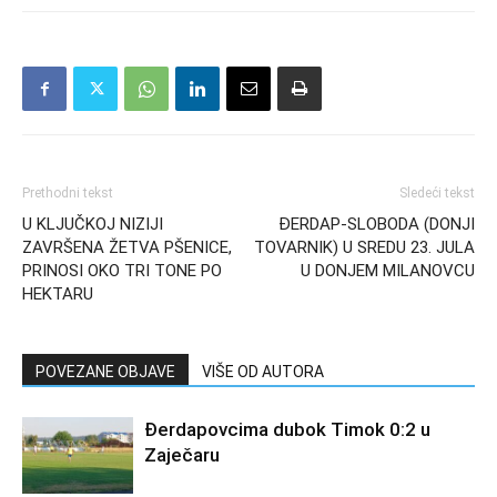
Prethodni tekst
Sledeći tekst
U KLJUČKOJ NIZIJI
ĐERDAP-SLOBODA (DONJI
ZAVRŠENA ŽETVA PŠENICE,
TOVARNIK) U SREDU 23. JULA
PRINOSI OKO TRI TONE PO
U DONJEM MILANOVCU
HEKTARU
POVEZANE OBJAVE
VIŠE OD AUTORA
Đerdapovcima dubok Timok 0:2 u
Zaječaru