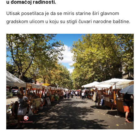
u domaćoj radinosti.
Utisak posetilaca je da se miris starine širi glavnom
gradskom ulicom u koju su stigli čuvari narodne baštine.