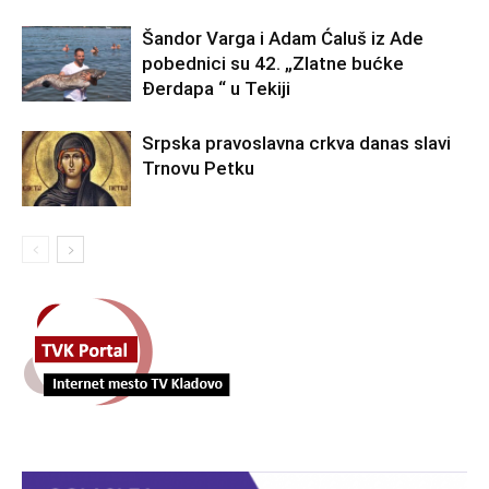
Šandor Varga i Adam Ćaluš iz Ade
pobednici su 42. „Zlatne bućke
Đerdapa “ u Tekiji
Srpska pravoslavna crkva danas slavi
Trnovu Petku