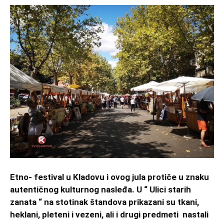
Etno- festival u Kladovu i ovog jula protiče u znaku
autentičnog kulturnog nasleđa. U “ Ulici starih
zanata “ na stotinak štandova prikazani su tkani,
heklani, pleteni i vezeni, ali i drugi predmeti nastali