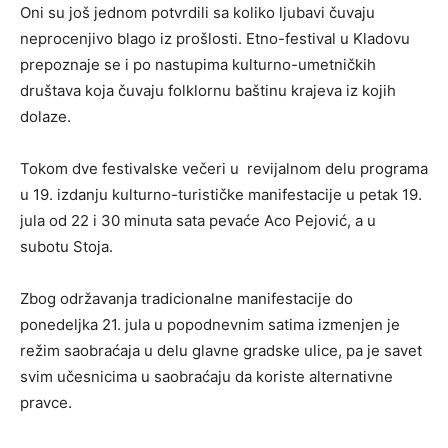
Oni su još jednom potvrdili sa koliko ljubavi čuvaju
neprocenjivo blago iz prošlosti. Etno-festival u Kladovu
prepoznaje se i po nastupima kulturno-umetničkih
društava koja čuvaju folklornu baštinu krajeva iz kojih
dolaze.
Tokom dve festivalske večeri u revijalnom delu programa
u 19. izdanju kulturno-turističke manifestacije u petak 19.
jula od 22 i 30 minuta sata pevaće Aco Pejović, a u
subotu Stoja.
Zbog održavanja tradicionalne manifestacije do
ponedeljka 21. jula u popodnevnim satima izmenjen je
režim saobraćaja u delu glavne gradske ulice, pa je savet
svim učesnicima u saobraćaju da koriste alternativne
pravce.