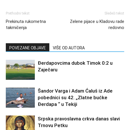
Prethodni tekst
Sledeći tekst
Prekinuta rukometna
Zelene pijace u Kladovu rade
takmičenja
redovno
POVEZANE OBJAVE
VIŠE OD AUTORA
Đerdapovcima dubok Timok 0:2 u
Zaječaru
Šandor Varga i Adam Ćaluš iz Ade
pobednici su 42. „Zlatne bućke
Đerdapa “ u Tekiji
Srpska pravoslavna crkva danas slavi
Trnovu Petku