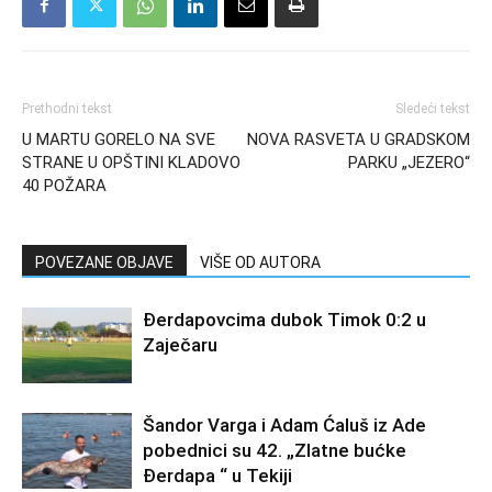
Prethodni tekst
Sledeći tekst
U MARTU GORELO NA SVE
NOVA RASVETA U GRADSKOM
STRANE U OPŠTINI KLADOVO
PARKU „JEZERO“
40 POŽARA
POVEZANE OBJAVE
VIŠE OD AUTORA
Đerdapovcima dubok Timok 0:2 u
Zaječaru
Šandor Varga i Adam Ćaluš iz Ade
pobednici su 42. „Zlatne bućke
Đerdapa “ u Tekiji