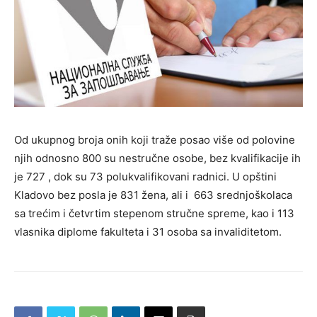
Od ukupnog broja onih koji traže posao više od polovine
njih odnosno 800 su nestručne osobe, bez kvalifikacije ih
je 727 , dok su 73 polukvalifikovani radnici. U opštini
Kladovo bez posla je 831 žena, ali i 663 srednjoškolaca
sa trećim i četvrtim stepenom stručne spreme, kao i 113
vlasnika diplome fakulteta i 31 osoba sa invaliditetom.