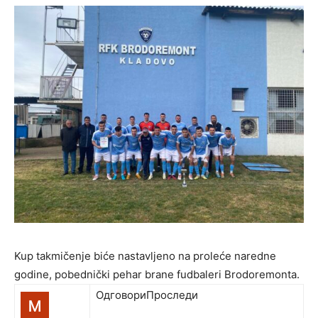
Kup takmičenje biće nastavljeno na proleće naredne
godine, pobednički pehar brane fudbaleri Brodoremonta.
Одговори
Проследи