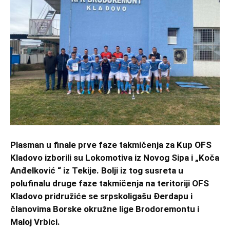
Plasman u finale prve faze takmičenja za Kup OFS
Kladovo izborili su Lokomotiva iz Novog Sipa i „Koča
Anđelković “ iz Tekije. Bolji iz tog susreta u
polufinalu druge faze takmičenja na teritoriji OFS
Kladovo pridružiće se srpskoligašu Đerdapu i
članovima Borske okružne lige Brodoremontu i
Maloj Vrbici.