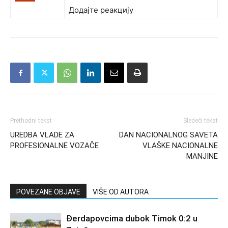
Додајте реакцију
Prethodni tekst
Sledeći tekst
UREDBA VLADE ZA
DAN NACIONALNOG SAVETA
PROFESIONALNE VOZAČE
VLAŠKE NACIONALNE
MANJINE
POVEZANE OBJAVE
VIŠE OD AUTORA
Đerdapovcima dubok Timok 0:2 u