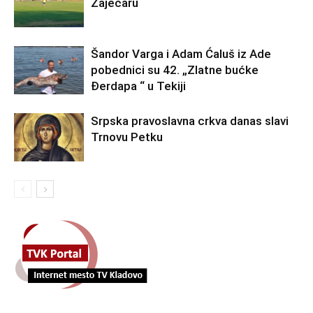
Zaječaru
Šandor Varga i Adam Ćaluš iz Ade
pobednici su 42. „Zlatne bućke
Đerdapa “ u Tekiji
Srpska pravoslavna crkva danas slavi
Trnovu Petku